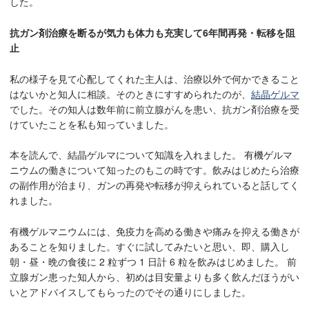
した。
抗ガン剤治療を断るが気力も体力も充実して6年間再発・転移を阻
止
私の様子を見て心配してくれた主人は、治療以外で何かできること
はないかと知人に相談。そのときにすすめられたのが、
結晶ゲルマ
でした。その知人は数年前に前立腺がんを患い、抗ガン剤治療を受
けていたことを私も知っていました。
本を読んで、結晶ゲルマについて知識を入れました。 有機ゲルマ
ニウムの働きについて知ったのもこの時です。飲みはじめたら治療
の副作用が治まり、ガンの再発や転移が抑えられていると話してく
れました。
有機ゲルマニウムには、免疫力を高める働きや痛みを抑える働きが
あることを知りました。すぐに試してみたいと思い、即、購入し
朝・昼・晩の食後に 2 粒ずつ 1 日計 6 粒を飲みはじめました。 前
立腺ガン患った知人から、初めは目安量よりも多く飲んだほうがい
いとアドバイスしてもらったのでその通りにしました。