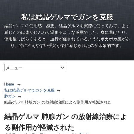
私は結晶ゲルマでガンを克服
結晶ゲルマの使用感、感想。結晶ゲルマを実際に使ってみて、まず
感じたのは体がじんわり温まるような感覚でした。身に着けたり、
使用後しばらくすると、血行が促されているようなポカポカ感があ
り、特に冷えやすい手足が楽に感じられたのが印象的です。
Home
私は結晶ゲルマでガンを克服
肺ガン
結晶ゲルマ 肺腺ガン の放射線治療による副作用が軽減された
結晶ゲルマ 肺腺ガン の放射線治療によ
る副作用が軽減された