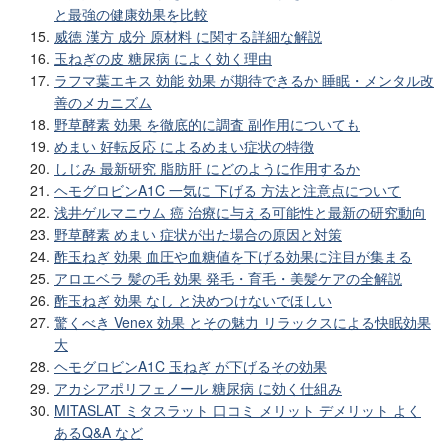
と最強の健康効果を比較
威徳 漢方 成分 原材料 に関する詳細な解説
玉ねぎの皮 糖尿病 によく効く理由
ラフマ葉エキス 効能 効果 が期待できるか 睡眠・メンタル改
善のメカニズム
野草酵素 効果 を徹底的に調査 副作用についても
めまい 好転反応 によるめまい症状の特徴
しじみ 最新研究 脂肪肝 にどのように作用するか
ヘモグロビンA1C 一気に 下げる 方法と注意点について
浅井ゲルマニウム 癌 治療に与える可能性と最新の研究動向
野草酵素 めまい 症状が出た場合の原因と対策
酢玉ねぎ 効果 血圧や血糖値を下げる効果に注目が集まる
アロエベラ 髪の毛 効果 発毛・育毛・美髪ケアの全解説
酢玉ねぎ 効果 なし と決めつけないでほしい
驚くべき Venex 効果 とその魅力 リラックスによる快眠効果
大
ヘモグロビンA1C 玉ねぎ が下げるその効果
アカシアポリフェノール 糖尿病 に効く仕組み
MITASLAT ミタスラット 口コミ メリット デメリット よく
あるQ&A など