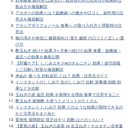
飲み方を徹底解説
アカポリの効果とは？血糖値への働きや口コミ、副作用の注
意点を徹底解説
アカシアポリフェノール 食事へ の取り入れ方と摂取時の注
意点
喉の渇きや炎症に 糖尿病向け 漢方 威徳 の口コミと正しい選
び方
酢玉ねぎ 続けた結果 3ヶ月食べ続けた結果 体重・血糖値・
血圧への効果を徹底公開
【肝臓ケア】 しじみエキスwのオルニチン 効果！疲労回復
と二日酔い対策を徹底解説
米ぬか 食べる 好転反応 とは？ 効果・注意点ガイド
インスタントのしじみ汁 生のしじみ汁 比較 栄養価 効能 効
果などを比較
玉ねぎの皮 血圧 効果 を発揮する理由 食事で注意すること
酢玉ねぎ 穀物酢 を使うとメリットがたくさん
インスタント しじみ汁 効果 どのような効果が期待できるの
かと注意点をまとめた
変形性 股関節症 貧乏ゆすり 回数 はどのくらい？
【驚異の差】 玉ねぎの皮茶 vs 生玉ねぎ！ケルセチン含有量