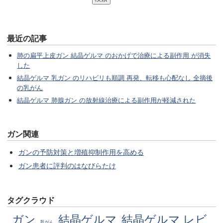
最近の記事
肺の扁平上皮ガン 結晶ゲルマ のおかげで治療による副作用 が消失
した
結晶ゲルマ 乳ガン のリハビリも順調 再発、転移も心配なし 全摘後
の乳がん
結晶ゲルマ 肺腺ガン の放射線治療による副作用が軽減された
ガン関連
ガンの予防対策と増殖抑制作用を高める
ガン患者に評判のはなびらたけ
タグクラウド
ガン
結晶ゲルマ
結晶ゲルマ レビ
乳がん