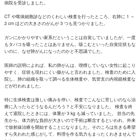
病院を受診しました。
CT や喀痰細胞診などのくわしい検査を行ったところ、右肺に 1 ～
2 cm ほどの大きさのがんが 3 つも見つかりました。
ガンにかかりやすい家系だということは自覚していましたが、一度
もタバコを吸ったことはありません。咳こむといった自覚症状もな
いのに、なぜ肺がんになったのかと不思議でした。
医師の説明によれば、私の肺がんは、喫煙していない女性に起こり
やすく、症状も現れにくい腺がんと言われました。検査のために入
院し、肺の組織を取って調べる生体検査や、気管支の内視鏡検査な
どが行われました。
特に生体検査は激しい痛みを伴い、検査でこんなに苦しいのなら治
療に入ったらどうなるんだろう？と不安になりました。 検査を終
えて退院したときには、体重が 3 kg も減っていました。 担当の先
生から、体力的な負担が大きいので手術は断念するといわれ、外来
で放射線治療を開始することになりました。そのころは生きる希望
すら失われた感じがして、料理を作る気力もまったくわきませんで