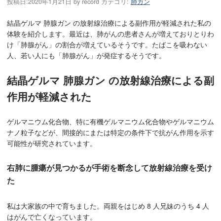
投稿日:
2020年1月21日
by
record
カテゴリ:
肺ガン
結晶ゲルマ 肺腺ガン の放射線治療による副作用が軽減された私の
体験を紹介します。最近は、肺がんの患者さんが増えておりとりわ
け「肺腺がん」の割合が増えているそうです。たばこを吸わない
人、若い人にも「肺腺がん」が発症するそうです。
結晶ゲルマ 肺腺ガン の放射線治療による副
作用が軽減された
ゲルマニウム化合物、特に有機ゲルマニウム化合物やゲルマニウム
ナノ粒子などが、間接的にまたは特定の条件下で抗がん作用を示す
可能性が研究されています。
右肺に腫瘍が見つかるが手術を断念して放射線治療を受け
た
私は大家族の中で育ちました。両親をはじめ 8 人兄妹のうち 4 人
はがんで亡くなっています。