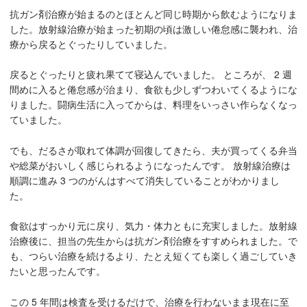
抗ガン剤治療が始まるのとほとんど同じ時期から飲むようになりま
した。放射線治療が始まった初期の頃は激しい倦怠感に襲われ、治
療から戻るとぐったりしていました。
戻るとぐったりと疲れ果てて寝込んでいました。 ところが、 2 週
間めに入ると倦怠感が治まり、食欲も少しずつわいてくるようにな
りました。闘病生活に入ってからは、料理をいっさい作らなくなっ
ていました。
でも、だるさが取れて体調が回復してきたら、夫が買ってくる弁当
や総菜がおいしく感じられるようになったんです。 放射線治療は
順調に進み 3 つのがんはすべて消失していることがわかりまし
た。
食欲はすっかり元に戻り、気力・体力ともに充実しました。放射線
治療後に、担当の先生からは抗ガン剤治療をすすめられました。で
も、つらい治療を続けるより、たとえ短くても楽しく過ごしていき
たいと思ったんです。
この 5 年間は検査を受けるだけで、治療を行わないまま現在に至