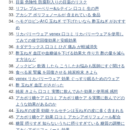
目薬 危険性 防腐剤入りの目薬のリスク
リフレ ブルーベリー&ルテイン 口コミ 生の声
アカシア ポリフェノールが 含まれている 食品
ヘモグロビンA1C 玉ねぎ で下げたいなら 酢玉ねぎ がおすす
め
リカバリーウェア venex 口コミ リカバリーウェアを使用し
てみての疲労回復効果と安眠効果
キダデラックス 口コミ ひざ 痛み が軽減消失
酢玉ねぎ 血圧や血糖値を下げる効果大 作り方 酢の量を減ら
す方法など
ノックビン 飲酒 したら こうしたお悩みも医師にすぐ聞ける
食べる炭 腎臓 を回復させる 純炭粉末 きよら
venex リカバリーウェア 効果 ぐっすり眠るためのウェア
酢 玉ねぎ 血圧 がさがった
純炭 きよら 口コミ 実際に飲んでみた効果と使用感 感想
アカポリ糖ケア 口コミ アカポリ糖ケア を実際に飲んでどの
ような効果があるのか
玉ねぎの皮茶 効能 ケルセチンは玉ねぎの皮に多く含まれる
アカポリ糖ケア 効果 口コミ アカシアポリフェノール配合
糖質 摂りすぎ 知らないうちに摂りすぎている 糖質の調整に
アカシアポリフェノール 効果