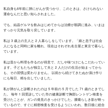
私自身も6年前に肺にがんが見つかり、このときは、さけられない
運命なんだと思い知らされました。
でも、結晶ゲルマを飲みはじめてからは治療が順調に進み、いまは
すっかり元気を取り戻しています。
私は 3 歳上の主人と 2 人暮らしをしています。「娘と息子は社会
人になると同時に家を離れ、現在はそれぞれ名古屋と東京で暮らし
ています。
私は昔から料理を作るのが得意で、だしや味つけにもこだわってい
ます。子どもたちが独立して夫と 2 人だけの生活が始まってから
も、その習慣は変わりません。 以前から続けてきたぬか漬け作り
にも毎日、精を出していました。
私が肺がんと診断されたのは 5 年前の 5 月でした 71 歳のときでし
た。 毎年 1 回受診していた市の健康診断で胸部レントゲン検査を
受けたことが、ガンの発見のきっかけでした。腫瘍らしき影が映っ
ているので、すぐに精密検査を受けるようにいわれ、数日後に総合