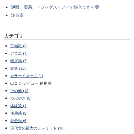
通販、薬局、ドラッグストアーで購入できる薬
漢方薬
カテゴリ
豆知識 (2)
アロエ (1)
糖尿病 (7)
健康 (36)
カラーイメージ (1)
口コミ レビュー 使用感
その他 (13)
つぶやき (5)
体験談 (1)
使用感 (2)
未分類 (6)
現代食の最大のデメリット (10)