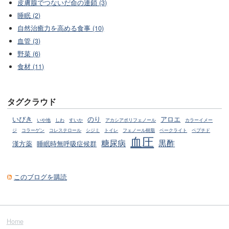
皮膚腺でつないだ命の連鎖 (3)
睡眠 (2)
自然治癒力を高める食事 (10)
血管 (3)
野菜 (6)
食材 (11)
タグクラウド
いびき
のり
アロエ
いや地
しわ
すいか
アカシアポリフェノール
カラーイメー
ジ
コラーゲン
コレステロール
シジミ
トイレ
フェノール樹脂
ベークライト
ペプチド
血圧
糖尿病
黒酢
漢方薬
睡眠時無呼吸症候群
このブログを購読
Home