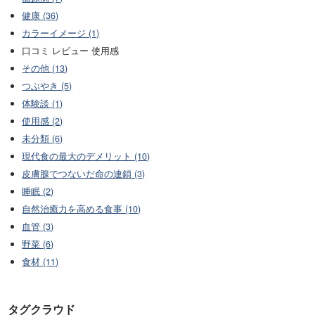
健康 (36)
カラーイメージ (1)
口コミ レビュー 使用感
その他 (13)
つぶやき (5)
体験談 (1)
使用感 (2)
未分類 (6)
現代食の最大のデメリット (10)
皮膚腺でつないだ命の連鎖 (3)
睡眠 (2)
自然治癒力を高める食事 (10)
血管 (3)
野菜 (6)
食材 (11)
タグクラウド