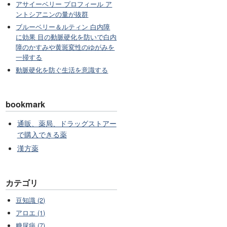
アサイーベリー プロフィール ア
ントシアニンの量が抜群
ブルーベリー＆ルティン 白内障
に効果 目の動脈硬化を防いで白内
障のかすみや黄斑変性のゆがみを
一掃する
動脈硬化を防ぐ生活を意識する
bookmark
通販、薬局、ドラッグストアー
で購入できる薬
漢方薬
カテゴリ
豆知識 (2)
アロエ (1)
糖尿病 (7)