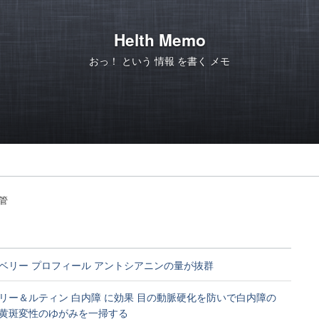
Helth Memo
おっ！ という 情報 を書く メモ
管
ベリー プロフィール アントシアニンの量が抜群
リー＆ルティン 白内障 に効果 目の動脈硬化を防いで白内障の
黄斑変性のゆがみを一掃する