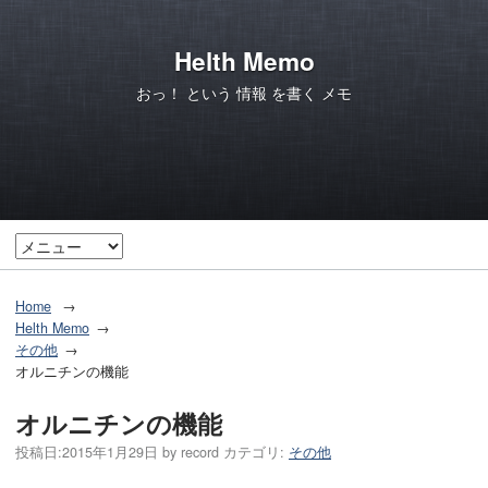
Helth Memo
おっ！ という 情報 を書く メモ
Home
Helth Memo
その他
オルニチンの機能
オルニチンの機能
投稿日:
2015年1月29日
by
record
カテゴリ:
その他