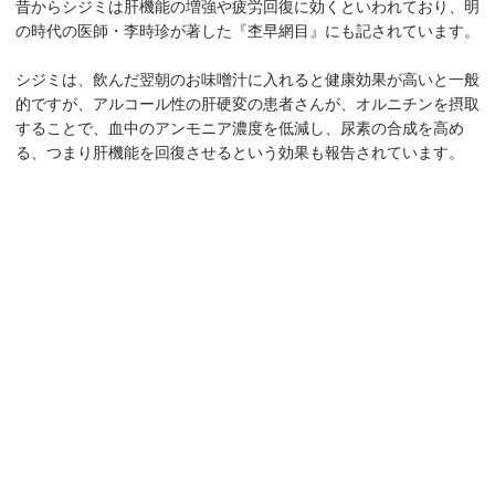
昔からシジミは肝機能の増強や疲労回復に効くといわれており、明
の時代の医師・李時珍が著した『杢早網目』にも記されています。
シジミは、飲んだ翌朝のお味噌汁に入れると健康効果が高いと一般
的ですが、アルコール性の肝硬変の患者さんが、オルニチンを摂取
することで、血中のアンモニア濃度を低減し、尿素の合成を高め
る、つまり肝機能を回復させるという効果も報告されています。