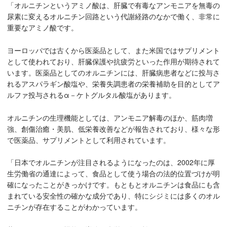
「オルニチンというアミノ酸は、肝臓で有毒なアンモニアを無毒の
尿素に変えるオルニチン回路という代謝経路のなかで働く、非常に
重要なアミノ酸です。
ヨーロッパでは古くから医薬品として、また米国ではサプリメント
として使われており、肝臓保護や抗疲労といった作用が期待されて
います。医薬品としてのオルニチンには、肝臓病患者などに投与さ
れるアスパラギン酸塩や、栄養失調患者の栄養補助を目的としてア
ルファ投与されるα－ケトグルタル酸塩があります。
オルニチンの生理機能としては、アンモニア解毒のほか、筋肉増
強、創傷治癒・美肌、低栄養改善などが報告されており、様々な形
で医薬品、サプリメントとして利用されています。
「日本でオルニチンが注目されるようになったのは、2002年に厚
生労働省の通達によって、食品として使う場合の法的位置づけが明
確になったことがきっかけです。もともとオルニチンは食品にも含
まれている安全性の確かな成分であり、特にシジミには多くのオル
ニチンが存在することがわかっています。