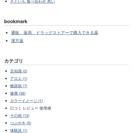
さといも 食べ合わせ 悪い
bookmark
通販、薬局、ドラッグストアーで購入できる薬
漢方薬
カテゴリ
豆知識 (2)
アロエ (1)
糖尿病 (7)
健康 (36)
カラーイメージ (1)
口コミ レビュー 使用感
その他 (13)
つぶやき (5)
体験談 (1)