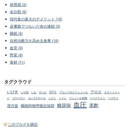
使用感 (2)
未分類 (6)
現代食の最大のデメリット (10)
皮膚腺でつないだ命の連鎖 (3)
睡眠 (2)
自然治癒力を高める食事 (10)
血管 (3)
野菜 (6)
食材 (11)
タグクラウド
いびき
のり
アロエ
いや地
しわ
すいか
アカシアポリフェノール
カラーイメー
ジ
コラーゲン
コレステロール
シジミ
トイレ
フェノール樹脂
ベークライト
ペプチド
血圧
糖尿病
黒酢
漢方薬
睡眠時無呼吸症候群
このブログを購読