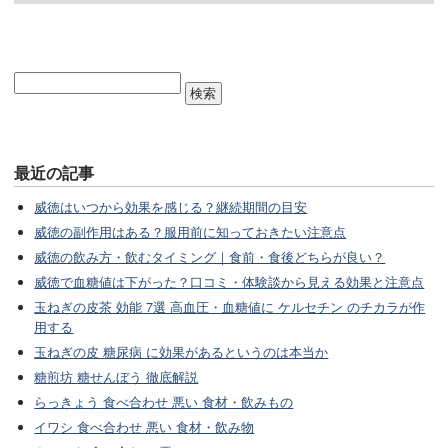
最近の記事
威徳はいつから効果を感じる？継続期間の目安
威徳の副作用はある？服用前に知っておきたい注意点
威徳の飲み方・飲むタイミング｜食前・食後どちらが良い？
威徳で血糖値は下がった？口コミ・体験談から見える効果と注意点
玉ねぎの皮茶 効能 7選 高血圧・血糖値に ケルセチン のチカラが作
用する
玉ねぎの皮 糖尿病 に効果があるというのは本当か
糖煎坊 糖せんぼう 徹底解説
らっきょう 食べ合わせ 悪い 食材・飲みもの
イワシ 食べ合わせ 悪い 食材・飲み物