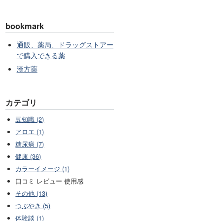
bookmark
通販、薬局、ドラッグストアー
で購入できる薬
漢方薬
カテゴリ
豆知識 (2)
アロエ (1)
糖尿病 (7)
健康 (36)
カラーイメージ (1)
口コミ レビュー 使用感
その他 (13)
つぶやき (5)
体験談 (1)