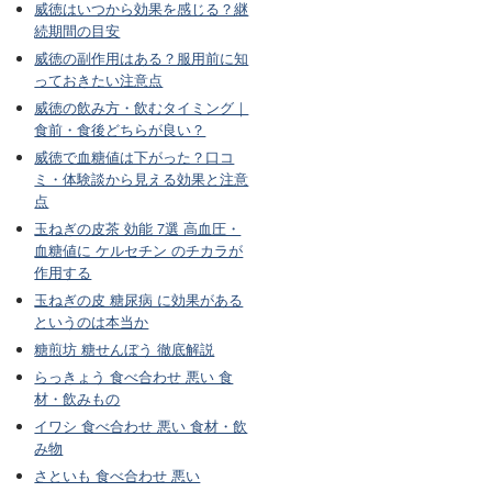
威徳はいつから効果を感じる？継
続期間の目安
威徳の副作用はある？服用前に知
っておきたい注意点
威徳の飲み方・飲むタイミング｜
食前・食後どちらが良い？
威徳で血糖値は下がった？口コ
ミ・体験談から見える効果と注意
点
玉ねぎの皮茶 効能 7選 高血圧・
血糖値に ケルセチン のチカラが
作用する
玉ねぎの皮 糖尿病 に効果がある
というのは本当か
糖煎坊 糖せんぼう 徹底解説
らっきょう 食べ合わせ 悪い 食
材・飲みもの
イワシ 食べ合わせ 悪い 食材・飲
み物
さといも 食べ合わせ 悪い