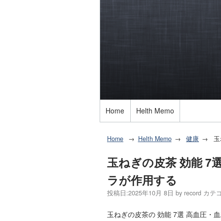
Home
Helth Memo
Home
Helth Memo
健康
玉
玉ねぎの皮茶 効能 7
ラが作用する
投稿日:
2025年10月 8日
by
record
カテゴ
玉ねぎの皮茶の 効能 7選 高血圧