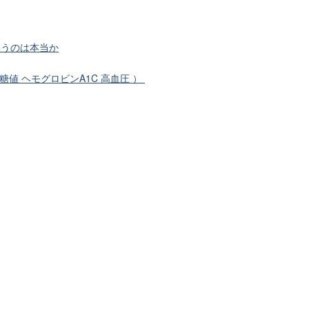
いうのは本当か
糖値 ヘモグロビンA1C 高血圧 ）