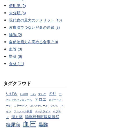
使用感 (2)
未分類 (6)
現代食の最大のデメリット (10)
皮膚腺でつないだ命の連鎖 (3)
睡眠 (2)
自然治癒力を高める食事 (10)
血管 (3)
野菜 (6)
食材 (11)
タグクラウド
いびき
のり
いや地
しわ
すいか
ア
アロエ
カシアポリフェノール
カラーイメ
ージ
コラーゲン
コレステロール
シジミ
ト
イレ
フェノール樹脂
ベークライト
ペプチ
漢方薬
睡眠時無呼吸症候群
ド
血圧
糖尿病
黒酢