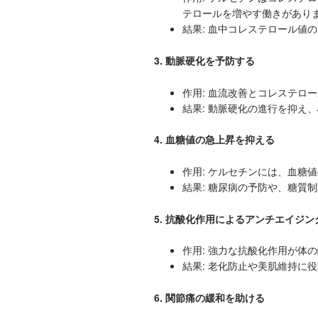
テロールを増やす働きがあり
結果: 血中コレステロール値
3. 動脈硬化を予防する
作用: 血流改善とコレステロ
結果: 動脈硬化の進行を抑え
4. 血糖値の急上昇を抑える
作用: ケルセチンには、血糖
結果: 糖尿病の予防や、糖質
5. 抗酸化作用によるアンチエイジ
作用: 強力な抗酸化作用が体
結果: 老化防止や美肌維持に
6. 関節痛の緩和を助ける