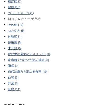
糖尿病 (7)
健康 (36)
カラーイメージ (1)
口コミ レビュー 使用感
その他 (13)
つぶやき (5)
体験談 (1)
使用感 (2)
未分類 (6)
現代食の最大のデメリット (10)
皮膚腺でつないだ命の連鎖 (3)
睡眠 (2)
自然治癒力を高める食事 (10)
血管 (3)
野菜 (6)
食材 (11)