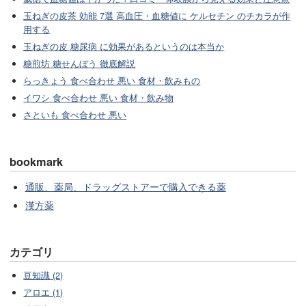
玉ねぎの皮茶 効能 7選 高血圧・血糖値に ケルセチン のチカラが作
用する
玉ねぎの皮 糖尿病 に効果があるというのは本当か
糖煎坊 糖せんぼう 徹底解説
らっきょう 食べ合わせ 悪い 食材・飲みもの
イワシ 食べ合わせ 悪い 食材・飲み物
さといも 食べ合わせ 悪い
bookmark
通販、薬局、ドラッグストアーで購入できる薬
漢方薬
カテゴリ
豆知識 (2)
アロエ (1)