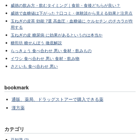
威徳の飲み方・飲むタイミング｜食前・食後どちらが良い？
威徳で血糖値は下がった？口コミ・体験談から見える効果と注意点
玉ねぎの皮茶 効能 7選 高血圧・血糖値に ケルセチン のチカラが作
用する
玉ねぎの皮 糖尿病 に効果があるというのは本当か
糖煎坊 糖せんぼう 徹底解説
らっきょう 食べ合わせ 悪い 食材・飲みもの
イワシ 食べ合わせ 悪い 食材・飲み物
さといも 食べ合わせ 悪い
bookmark
通販、薬局、ドラッグストアーで購入できる薬
漢方薬
カテゴリ
豆知識 (2)