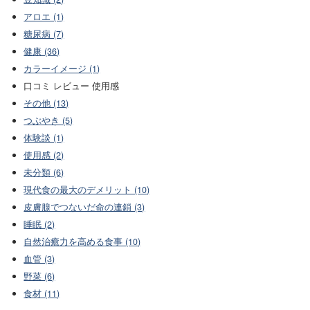
アロエ (1)
糖尿病 (7)
健康 (36)
カラーイメージ (1)
口コミ レビュー 使用感
その他 (13)
つぶやき (5)
体験談 (1)
使用感 (2)
未分類 (6)
現代食の最大のデメリット (10)
皮膚腺でつないだ命の連鎖 (3)
睡眠 (2)
自然治癒力を高める食事 (10)
血管 (3)
野菜 (6)
食材 (11)