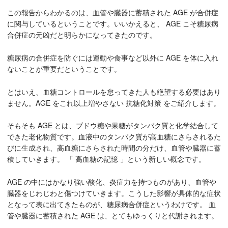
この報告からわかるのは、血管や臓器に蓄積された AGE が合併症
に関与しているということです。いいかえると、 AGE こそ糖尿病
合併症の元凶だと明らかになってきたのです。
糖尿病の合併症を防ぐには運動や食事など以外に AGE を体に入れ
ないことが重要だということです。
とはいえ、血糖コントロールを怠ってきた人も絶望する必要はあり
ません。AGE をこれ以上増やさない 抗糖化対策 をご紹介します。
そもそも AGE とは、ブドウ糖や果糖がタンパク質と化学結合して
できた老化物質です。血液中のタンパク質が高血糖にさらされるた
びに生成され、高血糖にさらされた時間の分だけ、血管や臓器に蓄
積していきます。 「 高血糖の記憶 」という新しい概念です。
AGE の中にはかなり強い酸化、炎症力を持つものがあり、血管や
臓器をじわじわと傷つけていきます。こうした影響が具体的な症状
となって表に出てきたものが、糖尿病合併症というわけです。 血
管や臓器に蓄積された AGE は、とてもゆっくりと代謝されます。