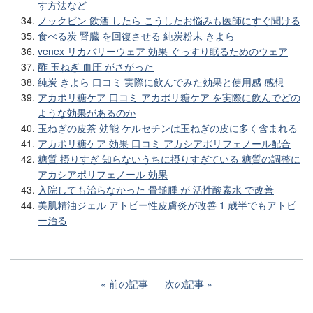
す方法など
ノックビン 飲酒 したら こうしたお悩みも医師にすぐ聞ける
食べる炭 腎臓 を回復させる 純炭粉末 きよら
venex リカバリーウェア 効果 ぐっすり眠るためのウェア
酢 玉ねぎ 血圧 がさがった
純炭 きよら 口コミ 実際に飲んでみた効果と使用感 感想
アカポリ糖ケア 口コミ アカポリ糖ケア を実際に飲んでどの
ような効果があるのか
玉ねぎの皮茶 効能 ケルセチンは玉ねぎの皮に多く含まれる
アカポリ糖ケア 効果 口コミ アカシアポリフェノール配合
糖質 摂りすぎ 知らないうちに摂りすぎている 糖質の調整に
アカシアポリフェノール 効果
入院しても治らなかった 骨髄腫 が 活性酸素水 で改善
美肌精油ジェル アトピー性皮膚炎が改善 1 歳半でもアトピ
ー治る
前の記事
次の記事