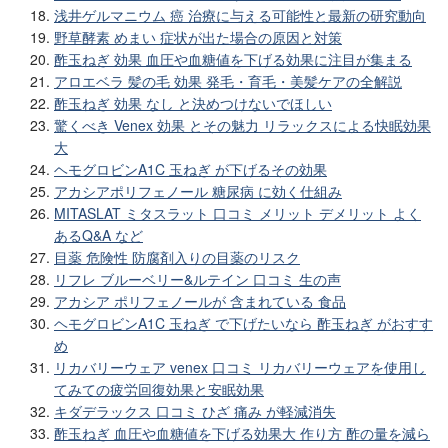
浅井ゲルマニウム 癌 治療に与える可能性と最新の研究動向
野草酵素 めまい 症状が出た場合の原因と対策
酢玉ねぎ 効果 血圧や血糖値を下げる効果に注目が集まる
アロエベラ 髪の毛 効果 発毛・育毛・美髪ケアの全解説
酢玉ねぎ 効果 なし と決めつけないでほしい
驚くべき Venex 効果 とその魅力 リラックスによる快眠効果
大
ヘモグロビンA1C 玉ねぎ が下げるその効果
アカシアポリフェノール 糖尿病 に効く仕組み
MITASLAT ミタスラット 口コミ メリット デメリット よく
あるQ&A など
目薬 危険性 防腐剤入りの目薬のリスク
リフレ ブルーベリー&ルテイン 口コミ 生の声
アカシア ポリフェノールが 含まれている 食品
ヘモグロビンA1C 玉ねぎ で下げたいなら 酢玉ねぎ がおすす
め
リカバリーウェア venex 口コミ リカバリーウェアを使用し
てみての疲労回復効果と安眠効果
キダデラックス 口コミ ひざ 痛み が軽減消失
酢玉ねぎ 血圧や血糖値を下げる効果大 作り方 酢の量を減ら