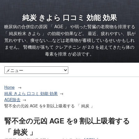
純炭 きよら 口コミ 効能 効果
糖尿病の合併症の原因 「 AGE 」 や弱った腎臓の老廃物を排泄する
「 純炭粉末 きよら 」 の効能や効果など。 最近、疲れやすい、肌が
荒れやすい、痩せない…などは老廃物が蓄積しているせいかもしれ
ません。 腎機能が落ちて クレアチニン が 2.0 を超えてきたら体の
毒素を排泄 が必須です。
Home
純炭 きよら 口コミ 効能 効果
AGE除去
腎不全の元凶 AGE を9 割以上吸着する 「 純炭 」
腎不全の元凶 AGE を9 割以上吸着する
「 純炭 」