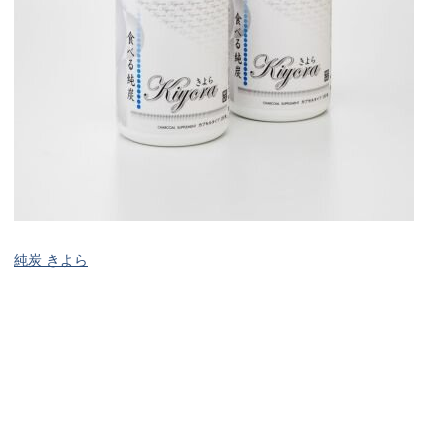
純炭 きよら