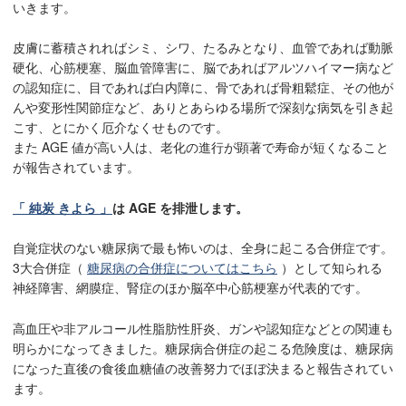
いきます。
皮膚に蓄積されればシミ、シワ、たるみとなり、血管であれば動脈
硬化、心筋梗塞、脳血管障害に、脳であればアルツハイマー病など
の認知症に、目であれば白内障に、骨であれば骨粗鬆症、その他が
んや変形性関節症など、ありとあらゆる場所で深刻な病気を引き起
こす、とにかく厄介なくせものです。
また AGE 値が高い人は、老化の進行が顕著で寿命が短くなること
が報告されています。
「 純炭 きよら 」
は AGE を排泄します。
自覚症状のない糖尿病で最も怖いのは、全身に起こる合併症です。
3大合併症（
糖尿病の合併症についてはこちら
）として知られる
神経障害、網膜症、腎症のほか脳卒中心筋梗塞が代表的です。
高血圧や非アルコール性脂肪性肝炎、ガンや認知症などとの関連も
明らかになってきました。糖尿病合併症の起こる危険度は、糖尿病
になった直後の食後血糖値の改善努力でほぼ決まると報告されてい
ます。