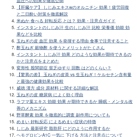
血圧への効果を徹底公開
【肝臓ケア】 しじみエキスwのオルニチン 効果！疲労回復
と二日酔い対策を徹底解説
米ぬか 食べる 好転反応 とは？ 効果・注意点ガイド
インスタントのしじみ汁 生のしじみ汁 比較 栄養価 効能 効
果などを比較
玉ねぎの皮 血圧 効果 を発揮する理由 食事で注意すること
酢玉ねぎ 穀物酢 を使うとメリットがたくさん
インスタント しじみ汁 効果 どのような効果が期待できるの
かと注意点をまとめた
変形性 股関節症 貧乏ゆすり 回数 はどのくらい？
【驚異の差】 玉ねぎの皮茶 vs 生玉ねぎ！ケルセチン含有量
と最強の健康効果を比較
威徳 漢方 成分 原材料 に関する詳細な解説
玉ねぎの皮 糖尿病 によく効く理由
ラフマ葉エキス 効能 効果 が期待できるか 睡眠・メンタル改
善のメカニズム
野草酵素 効果 を徹底的に調査 副作用についても
めまい 好転反応 によるめまい症状の特徴
しじみ 最新研究 脂肪肝 にどのように作用するか
ヘモグロビンA1C 一気に 下げる 方法と注意点について