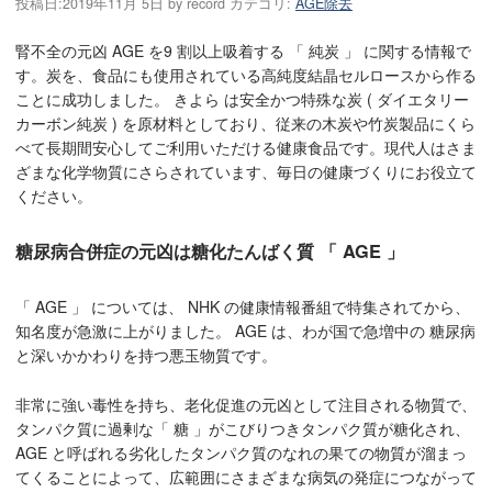
投稿日:
2019年11月 5日
by
record
カテゴリ:
AGE除去
腎不全の元凶 AGE を9 割以上吸着する 「 純炭 」 に関する情報で
す。炭を、食品にも使用されている高純度結晶セルロースから作る
ことに成功しました。 きよら は安全かつ特殊な炭 ( ダイエタリー
カーボン純炭 ) を原材料としており、従来の木炭や竹炭製品にくら
べて長期間安心してご利用いただける健康食品です。現代人はさま
ざまな化学物質にさらされています、毎日の健康づくりにお役立て
ください。
糖尿病合併症の元凶は糖化たんばく質 「 AGE 」
「 AGE 」 については、 NHK の健康情報番組で特集されてから、
知名度が急激に上がりました。 AGE は、わが国で急増中の 糖尿病
と深いかかわりを持つ悪玉物質です。
非常に強い毒性を持ち、老化促進の元凶として注目される物質で、
タンパク質に過剰な「 糖 」がこびりつきタンパク質が糖化され、
AGE と呼ばれる劣化したタンパク質のなれの果ての物質が溜まっ
てくることによって、広範囲にさまざまな病気の発症につながって