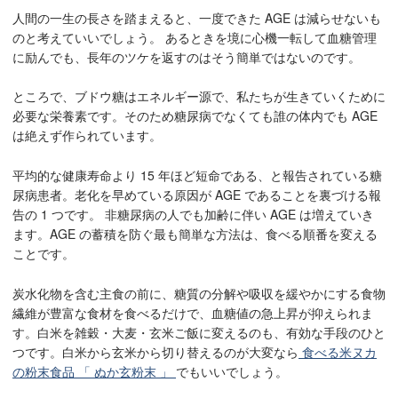
人間の一生の長さを踏まえると、一度できた AGE は減らせないも
のと考えていいでしょう。 あるときを境に心機一転して血糖管理
に励んでも、長年のツケを返すのはそう簡単ではないのです。
ところで、ブドウ糖はエネルギー源で、私たちが生きていくために
必要な栄養素です。そのため糖尿病でなくても誰の体内でも AGE
は絶えず作られています。
平均的な健康寿命より 15 年ほど短命である、と報告されている糖
尿病患者。老化を早めている原因が AGE であることを裏づける報
告の 1 つです。 非糖尿病の人でも加齢に伴い AGE は増えていき
ます。AGE の蓄積を防ぐ最も簡単な方法は、食べる順番を変える
ことです。
炭水化物を含む主食の前に、糖質の分解や吸収を緩やかにする食物
繊維が豊富な食材を食べるだけで、血糖値の急上昇が抑えられま
す。白米を雑穀・大麦・玄米ご飯に変えるのも、有効な手段のひと
つです。白米から玄米から切り替えるのが大変なら
食べる米ヌカ
の粉末食品 「 ぬか玄粉末 」
でもいいでしょう。