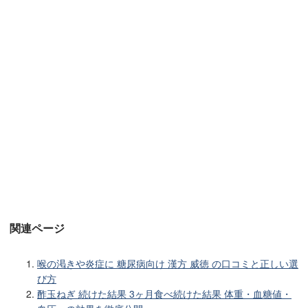
関連ページ
喉の渇きや炎症に 糖尿病向け 漢方 威徳 の口コミと正しい選
び方
酢玉ねぎ 続けた結果 3ヶ月食べ続けた結果 体重・血糖値・