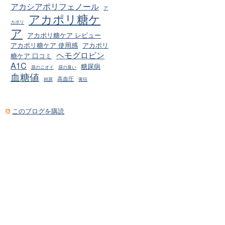
アカシアポリフェノール
ア
アカポリ糖ケ
カポリ
ア
アカポリ糖ケア レビュー
アカポリ糖ケア 使用感
アカポリ
ヘモグロビン
糖ケア 口コミ
A1C
糖尿病
尿のニオイ
尿の臭い
血糖値
高血圧
頻尿
黄疸
このブログを購読