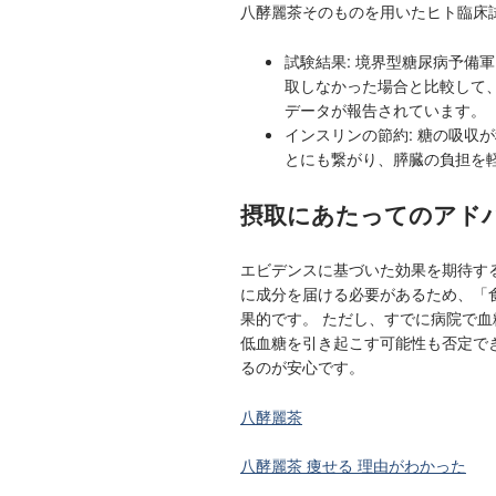
八酵麗茶そのものを用いたヒト臨床
試験結果: 境界型糖尿病予備
取しなかった場合と比較して、
データが報告されています。
インスリンの節約: 糖の吸収
とにも繋がり、膵臓の負担を
摂取にあたってのアド
エビデンスに基づいた効果を期待す
に成分を届ける必要があるため、「
果的です。 ただし、すでに病院で
低血糖を引き起こす可能性も否定で
るのが安心です。
八酵麗茶
八酵麗茶 痩せる 理由がわかった