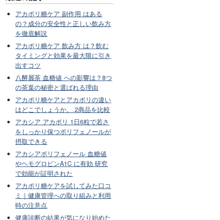
アカポリ糖ケア 副作用 はある
の？成分の安全性と正しい飲み方
を徹底解説
アカポリ糖ケア 飲み方 は？飲む
タイミングと効果を最大限に引き
出すコツ
八酵麗茶 血糖値 への影響は？8つ
の茶葉の秘密と選ばれる理由
アカポリ糖ケアとアカポリの違い
はどこでしょうか。 2商品を比較
アカシア アカポリ 1日6粒で若さ
をしっかり保つポリフェノールが
摂取できる
アカシアポリフェノール 血糖値
やヘモグロビンA1C に有効 研究
で効能が証明された
アカポリ糖ケアを試してみた口コ
ミ｜健康管理への取り組みと利用
時の注意点
健康診断の結果が気になり始めた