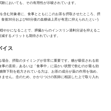
試験においても、その有用性が示唆されています。
軍を含む対象者に、食事とともにこのお茶を摂取させたところ、摂
食後30分および60分後の血糖値上昇が有意に抑えられたという
が穏やかになることで、膵臓からのインスリン過剰分泌を抑えるこ
軽減するメリットも期待されています。
バイス
る場合、摂取のタイミングが非常に重要です。糖が吸収される前
食事の直前」あるいは「食事中」に温かい状態で飲むのが最も効
血糖降下剤を処方されている方は、お茶の成分が薬の作用を強め、
きません。念のため、かかりつけの医師に相談した上で取り入れ