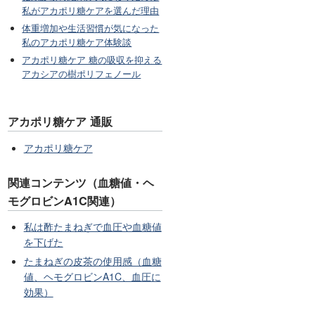
私がアカポリ糖ケアを選んだ理由
体重増加や生活習慣が気になった
私のアカポリ糖ケア体験談
アカポリ糖ケア 糖の吸収を抑える
アカシアの樹ポリフェノール
アカポリ糖ケア 通販
アカポリ糖ケア
関連コンテンツ（血糖値・ヘ
モグロビンA1C関連）
私は酢たまねぎで血圧や血糖値
を下げた
たまねぎの皮茶の使用感（血糖
値、ヘモグロビンA1C、血圧に
効果）