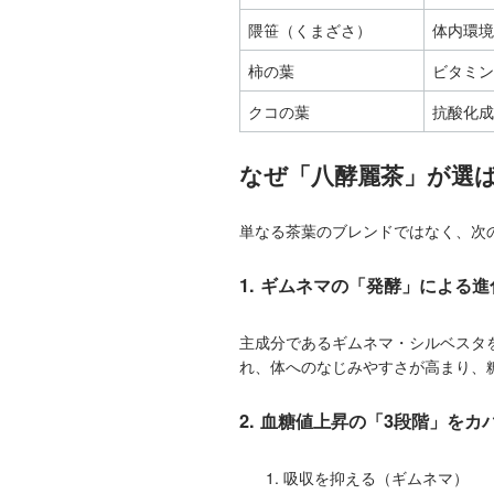
隈笹（くまざさ）
体内環境
柿の葉
ビタミン
クコの葉
抗酸化成
なぜ「八酵麗茶」が選
単なる茶葉のブレンドではなく、次
1. ギムネマの「発酵」による進
主成分であるギムネマ・シルベスタ
れ、体へのなじみやすさが高まり、
2. 血糖値上昇の「3段階」をカ
吸収を抑える（ギムネマ）