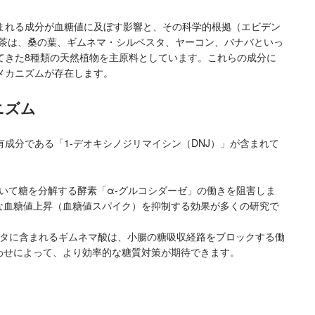
まれる成分が血糖値に及ぼす影響と、その科学的根拠（エビデン
麗茶は、桑の葉、ギムネマ・シルベスタ、ヤーコン、バナバといっ
てきた8種類の天然植物を主原料としています。これらの成分に
メカニズムが存在します。
ニズム
成分である「1-デオキシノジリマイシン（DNJ）」が含まれて
において糖を分解する酵素「α-グルコシダーゼ」の働きを阻害しま
な血糖値上昇（血糖値スパイク）を抑制する効果が多くの研究で
スタに含まれるギムネマ酸は、小腸の糖吸収経路をブロックする働
わせによって、より効率的な糖質対策が期待できます。