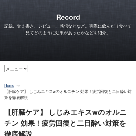
Record
記録、覚え書き、レビュー、感想などなど。実際に飲んだり食べて
見てどのように効果があったかなどを紹介。
Home
【肝臓ケア】 しじみエキスwのオルニチン 効果！疲労回復と二日酔い対
策を徹底解説
【肝臓ケア】 しじみエキスwのオルニ
チン 効果！疲労回復と二日酔い対策を
徹底解説