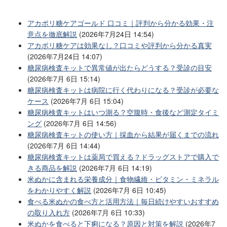
アカポリ糖ケアゴールド 口コミ｜評判から分かる効果・注
意点を徹底解説
(2026年7月24日 14:54)
アカポリ糖ケアは効果なし？口コミや評判から分かる真実
(2026年7月24日 14:07)
糖尿病検査キットで異常値が出たらどうする？受診の目安
(2026年7月 6日 15:14)
糖尿病検査キットは病院に行く代わりになる？受診が必要な
ケース
(2026年7月 6日 15:04)
糖尿病検査キットはいつ測る？空腹時・食後など測定タイミ
ング
(2026年7月 6日 14:56)
糖尿病検査キットの使い方｜採血から結果が届くまでの流れ
(2026年7月 6日 14:44)
糖尿病検査キットは薬局で買える？ドラッグストアで購入で
きる商品を解説
(2026年7月 6日 14:19)
米ぬかに含まれる栄養成分｜食物繊維・ビタミン・ミネラル
をわかりやすく解説
(2026年7月 6日 10:45)
食べる米ぬかの食べ方と活用方法｜毎日続けやすいおすすめ
の取り入れ方
(2026年7月 6日 10:33)
米ぬかを食べると下痢になる？原因と対策を解説
(2026年7