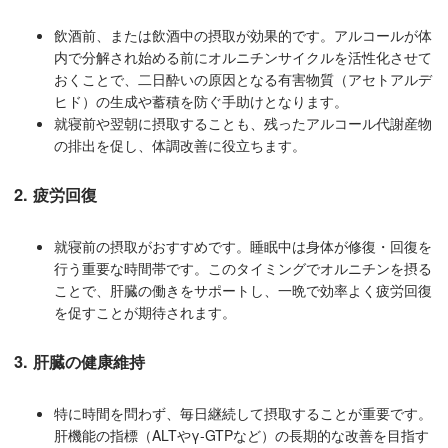
飲酒前、または飲酒中の摂取が効果的です。アルコールが体
内で分解され始める前にオルニチンサイクルを活性化させて
おくことで、二日酔いの原因となる有害物質（アセトアルデ
ヒド）の生成や蓄積を防ぐ手助けとなります。
就寝前や翌朝に摂取することも、残ったアルコール代謝産物
の排出を促し、体調改善に役立ちます。
2. 疲労回復
就寝前の摂取がおすすめです。睡眠中は身体が修復・回復を
行う重要な時間帯です。このタイミングでオルニチンを摂る
ことで、肝臓の働きをサポートし、一晩で効率よく疲労回復
を促すことが期待されます。
3. 肝臓の健康維持
特に時間を問わず、毎日継続して摂取することが重要です。
肝機能の指標（ALTやγ-GTPなど）の長期的な改善を目指す