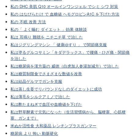
私の DHC 美肌 Q10 オールインワンジェル でシミ シワ 対策
私の はなびらたけ で 血糖値 ヘモグロビンA1C を下げた方法
私の 不眠 改善 方法
私の「 よく噛む ダイエット 」効果 体験談
私は 耳鳴り 難聴を ニチニチ草 で治した
私はジグリングマシン 「 健康ゆすり 」 で関節痛克服
私は塗るグルコサミン「キダデラックス」で腰痛・ひざ痛・関節痛
を治した
私は糖尿病を漢方薬の 威徳（白虎加人参湯加減方）で治した
私は糖質制限食でさまざまな数値を改善
私は結晶ゲルマでガンを克服
私は蒸し生姜でリバウンドなしのダイエットに成功
私は薄毛をシルクアミノで治した
私は酢たまねぎで血圧や血糖値を下げた
私は野草酵素で元気になった（生活習慣病から、脳梗塞、心筋梗
塞、ガンまで）
米ぬか活性食 大和薬品 レンチンプラスガンマー
糖尿病 より 怖い 動脈硬化