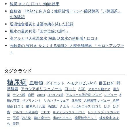
純炭 きよら 口コミ 効能 効果
血糖値・HbA1cと向き合う健康習慣｜テンペ菌発酵茶「八酵麗茶」
の体験記
逆流性食道炎と甘酒や麹を試した記録
風水の最終兵器「凶方位除け護符」
高アルカリ天然温泉水 桜島 活泉水の使用感と口コミ
高齢者の 寝付き をよくする知識と 大麦発酵酵素 「 セロトアルファ
」
タグクラウド
糖尿病
血糖値
ダイエット
ヘモグロビンA1C
酢玉ねぎ
野
草酵素
アカシアポリフェノール
口コミ
AGE
アカポリ糖ケア
漢方
薬
テンペ菌
血圧
venex
はつらつ堂
アルコール依存症 ブログ
レビュー
8
種の茶葉
サプリメント
リカバリーウェア
体験談
八酵麗茶 レビュー
八酵
麗茶 口コミ
酵素八十八選
高血圧
きよら
しじみエキス 口コミ
ひざ
ひざ
痛
アルコール依存症
アロエ
キダデラックス 口コミ
レンチンプラスガンマ
ー
不眠
凶方位
噛む 痩せた
米ぬかエキス
糖尿検査キット
純炭粉末 きよ
ら
護符