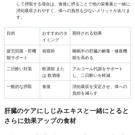
して摂取する場合は、食後に摂ることで他の栄養素と一緒に
消化吸収されやすく、体への負担も少ないメリットがありま
す。
目的
おすすめのタ
期待される効果
イミング
疲労回復・肝機
就寝前
睡眠中の肝臓の解毒・修復機
能サポート
能を高める
二日酔い対策
飲酒前 また
アルコール代謝をサポート
は 飲酒後
し、二日酔いを軽減
一般的な摂取
食後
消化吸収を安定させ、体への
負担を減らす
肝臓のケアにしじみエキスと一緒にとると
さらに効果アップの食材