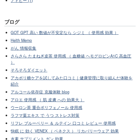
アトピー (1)
ブログ
GOT GPT 高い 数値が不安定なら シジミ （ 使用感 効果 ）
Helth Memo
がん 情報収集
さらさら たまねぎ皮茶 使用感 （ 血糖値 ヘモグロビンA1C 高血圧
）
そろそろダイエット
アカポリ糖ケアを試してみた口コミ｜健康管理に取り組んだ体験を
紹介
アルコール依存症 克服体験 blog
アロエ 使用感 （ 肌 皮膚 への 効果大 ）
ウーロン茶 重合ポリフェノール 使用感
ラフマ葉エキス で うつ ストレス対策
リフレ ブルーベリー ＆ ルテイン 口コミ レビュー 使用感
快眠 に 効く VENEX （ ベネクス ） リカバリーウェア 効果
水素 サプリメント ガン 効果