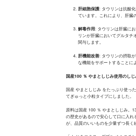
肝細胞保護
: タウリンは抗
ています。これにより、肝臓
解毒作用
: タウリンは肝臓に
リンが肝臓においてグルタチ
関与します。
肝機能改善
: タウリンの摂
な機能をサポートすることに
国産100 ％ やまとしじみ使用のし
国産 やまとしじみ をたっぷり使った
てぎゅっと小粒タイプにしました。
原料は国産 100 ％ やまとしじみ
の歴史があるので安心して口に入れ
が、品質のいいものを少量ずつ長く