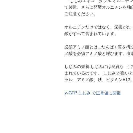
「 しじみエキス ダブル オルニチ
て製造、さらに発酵オルニチンを独
ご注意ください。
オルニチンだけではなく、栄養がたっ
酸がすべて含まれています。
必須アミノ酸とは...たんぱく質を構
ノ酸を必須アミノ酸と呼びます。食
しじみの栄養 しじみには良質な （ 
まれているのです。 しじみ が良い
ラル、アミノ酸、鉄、ビタミンB12
γ-GTP しじみ で正常値に回復