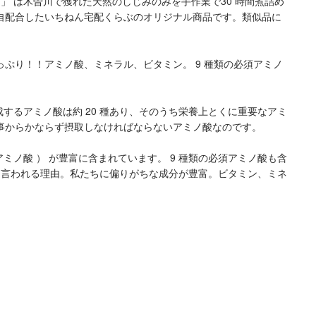
ン」 は木曽川で獲れた天然のしじみのみを手作業で30 時間煮詰め
自配合したいちねん宅配くらぶのオリジナル商品です。類似品に
ぷり！！アミノ酸、ミネラル、ビタミン。 9 種類の必須アミノ
成するアミノ酸は約 20 種あり、そのうち栄養上とくに重要なアミ
事からかならず摂取しなければならないアミノ酸なのです。
アミノ酸 ） が豊富に含まれています。 9 種類の必須アミノ酸も含
と言われる理由。私たちに偏りがちな成分が豊富。ビタミン、ミネ
。