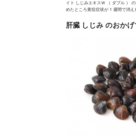
イト しじみエキスＷ （ ダブル ） 
めたところ黄痘症状が 1 週間で消
肝臓 しじみ のおか