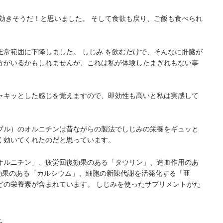
効きそうだ！と思いました。 そして食欲も戻り、ご飯も食べられ
に正常範囲に下降しました。 しじみ を飲むだけで、そんなに肝臓が
方がいるかもしれませんが、これは私が体験したまぎれもない事
ャキッとした感じを覚えますので、即効性も高いと私は実感して
ブル）のオルニチンは昔ながらの製法でしじみの栄養をギュッと
く効いてくれたのだと思っています。
オルニチン」、疲労回復効果のある「タウリン」、造血作用のあ
防効果のある「カルシウム」、細胞の新陳代謝を活発化する「亜
どの栄養素が含まれています。 しじみを使ったサプリメントがた