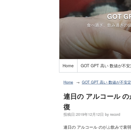
GOT 
食べ過ぎ、飲み過ぎの疲れ
Home
GOT GPT 高い 数値が不
Home
GOT GPT 高い 数値が不安
連日の アルコール の
復
投稿日:
2019年12月12日
by
record
連日の アルコール のがぶ飲みで衰弱