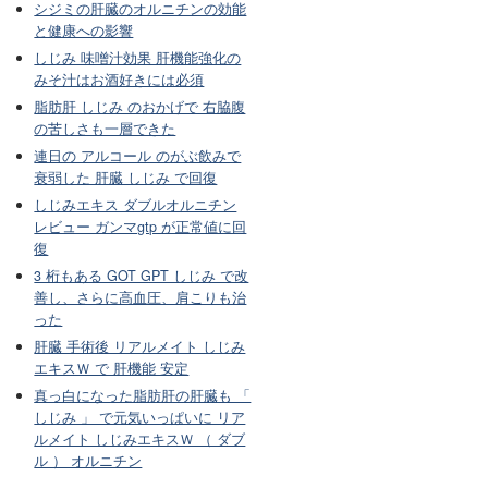
シジミの肝臓のオルニチンの効能
と健康への影響
しじみ 味噌汁効果 肝機能強化の
みそ汁はお酒好きには必須
脂肪肝 しじみ のおかげで 右脇腹
の苦しさも一層できた
連日の アルコール のがぶ飲みで
衰弱した 肝臓 しじみ で回復
しじみエキス ダブルオルニチン
レビュー ガンマgtp が正常値に回
復
3 桁もある GOT GPT しじみ で改
善し、さらに高血圧、肩こりも治
った
肝臓 手術後 リアルメイト しじみ
エキスＷ で 肝機能 安定
真っ白になった脂肪肝の肝臓も 「
しじみ 」 で元気いっぱいに リア
ルメイト しじみエキスＷ （ ダブ
ル ） オルニチン