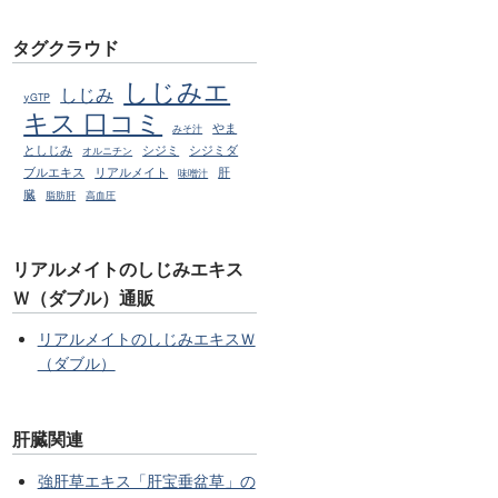
タグクラウド
しじみエ
しじみ
γGTP
キス 口コミ
やま
みそ汁
としじみ
シジミ
シジミダ
オルニチン
ブルエキス
リアルメイト
肝
味噌汁
臓
脂肪肝
高血圧
リアルメイトのしじみエキス
Ｗ（ダブル）通販
リアルメイトのしじみエキスＷ
（ダブル）
肝臓関連
強肝草エキス「肝宝垂盆草」の