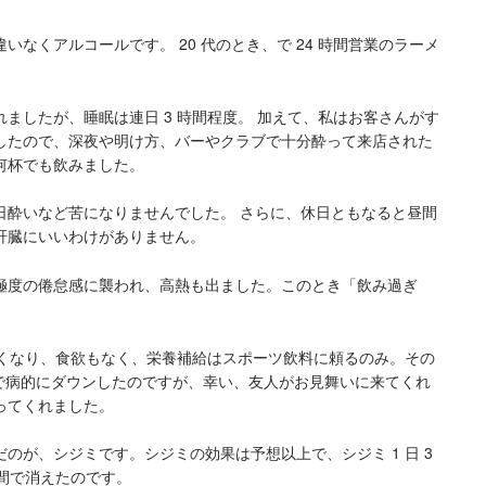
なくアルコールです。 20 代のとき、で 24 時間営業のラーメ
ましたが、睡眠は連日 3 時間程度。 加えて、私はお客さんがす
したので、深夜や明け方、バーやクラブで十分酔って来店された
何杯でも飲みました。
日酔いなど苦になりませんでした。 さらに、休日ともなると昼間
肝臓にいいわけがありません。
極度の倦怠感に襲われ、高熱も出ました。このとき「飲み過ぎ
なくなり、食欲もなく、栄養補給はスポーツ飲料に頼るのみ。その
g にまで病的にダウンしたのですが、幸い、友人がお見舞いに来てくれ
ってくれました。
のが、シジミです。シジミの効果は予想以上で、シジミ 1 日 3
週間で消えたのです。