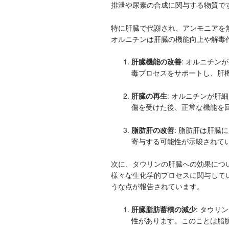
排泄や尿素の合成に関与する物質で
特に肝臓で代謝され、アンモニアを
オルニチンは肝臓の機能向上や解毒
肝臓機能の改善
: オルニチ
毒プロセスをサポートし、肝
肝臓の再生
: オルニチンが
傷を受けた後、正常な機能を
脂肪肝の改善
: 脂肪肝は肝
寄与する可能性が示唆されて
次に、タウリンの肝臓への効果につ
様々な生化学的プロセスに関与して
うな点が報告されています。
肝臓脂肪蓄積の減少
: タウ
性があります。このことは脂