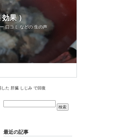
 効果 ）
ー 口コミ などの 生の声
した 肝臓 しじみ で回復
最近の記事