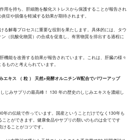
酸化作用を持ち、肝細胞を酸化ストレスから保護することが報告され
の炎症や損傷を軽減する効果が期待されます。
おける解毒プロセスに重要な役割を果たします。具体的には、タウ
オン（抗酸化物質）の合成を促進し、有害物質を排出する過程に
取が肝機能を改善する効果が報告されています。これは、肝臓の様々
よるものと考えられています。
じみエキス （ 粒 ） 天然+発酵オルニチンW配合でパワーアップ
しじみサプリの最高峰！ 130 年の歴史のしじみエキスを濃縮し
。130年の伝統で作っています。国産ということだけでなく130年も
ることができます。健康食品やサプリの類いのものは全てです
続けることがコツです。