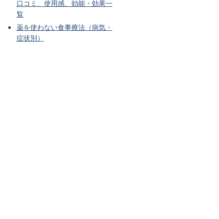
口コミ、使用感、効能・効果一
覧
薬を使わない食事療法（病気・
症状別）