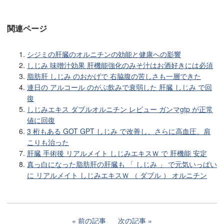
関連ページ
シジミの肝臓のオルニチンの効能と健康への影響
しじみ 味噌汁効果 肝機能強化のみそ汁はお酒好きには必須
脂肪肝 しじみ のおかげで 右脇腹の苦しさも一層できた
連日の アルコール のがぶ飲みで衰弱した 肝臓 しじみ で回
復
しじみエキス ダブルオルニチン レビュー ガンマgtp が正常
値に回復
3 桁もある GOT GPT しじみ で改善し、さらに高血圧、肩
こりも治った
肝臓 手術後 リアルメイト しじみエキスＷ で 肝機能 安定
真っ白になった脂肪肝の肝臓も 「 しじみ 」 で元気いっぱい
に リアルメイト しじみエキスＷ （ ダブル ） オルニチン
前の記事
次の記事