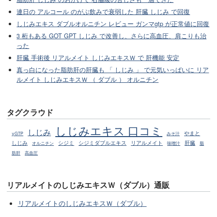
連日の アルコール のがぶ飲みで衰弱した 肝臓 しじみ で回復
しじみエキス ダブルオルニチン レビュー ガンマgtp が正常値に回復
3 桁もある GOT GPT しじみ で改善し、さらに高血圧、肩こりも治
った
肝臓 手術後 リアルメイト しじみエキスＷ で 肝機能 安定
真っ白になった脂肪肝の肝臓も 「 しじみ 」 で元気いっぱいに リア
ルメイト しじみエキスＷ （ ダブル ） オルニチン
タグクラウド
しじみエキス 口コミ
しじみ
やまと
γGTP
みそ汁
しじみ
シジミ
シジミダブルエキス
リアルメイト
肝臓
オルニチン
味噌汁
脂
肪肝
高血圧
リアルメイトのしじみエキスＷ（ダブル）通販
リアルメイトのしじみエキスＷ（ダブル）