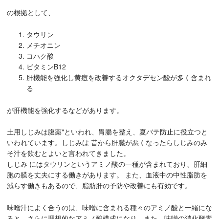
の根拠として、
タウリン
メチオニン
コハク酸
ビタミンB12
肝機能を強化し黄痘を改善するオクタデセン酸が多く含まれ
る
が肝機能を強化するなどがあります。
土用しじみは腹薬"といわれ、胃腸を整え、夏バテ防止に役立つと
いわれています。しじみは 昔から肝臓が悪くなったらしじみのみ
そ汁を飲むとよいと言われてきました。
しじみ にはタウリンというアミノ酸の一種が含まれており、肝細
胞の膜を丈夫にする働きがあります。 また、血液中の中性脂肪を
減らす働きもあるので、脂肪肝の予防や改善にも有効です。
味噌汁によく合うのは、味噌に含まれる種々のアミノ酸と一緒にな
ると、さらに理想的なアミノ酸構成になり、また、味噌の消化酵素