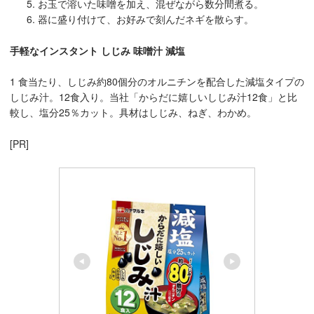
お玉で溶いた味噌を加え、混ぜながら数分間煮る。
器に盛り付けて、お好みで刻んだネギを散らす。
手軽なインスタント しじみ 味噌汁 減塩
1 食当たり、しじみ約80個分のオルニチンを配合した減塩タイプの
しじみ汁。12食入り。当社「からだに嬉しいしじみ汁12食」と比
較し、塩分25％カット。具材はしじみ、ねぎ、わかめ。
[PR]