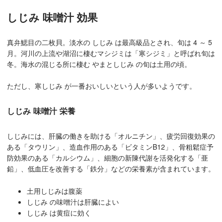
しじみ 味噌汁 効果
真弁鰓目の二枚貝。淡水の しじみ は最高級品とされ、旬は 4 ～ 5
月。河川の上流や湖沼に棲むマシジミは「寒シジミ」と呼ばれ旬は
冬。海水の混じる所に棲む やまとしじみ の旬は土用の頃。
ただし、寒しじみ が一番おいしいという人が多いようです。
しじみ 味噌汁 栄養
しじみには、肝臓の働きを助ける「オルニチン」、疲労回復効果の
ある「タウリン」、造血作用のある「ビタミンB12」、骨粗鬆症予
防効果のある「カルシウム」、細胞の新陳代謝を活発化する「亜
鉛」、低血圧を改善する「鉄分」などの栄養素が含まれています。
土用しじみは腹薬
しじみ の味噌汁は肝臓によい
しじみ は黄痘に効く