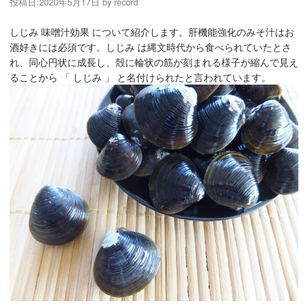
投稿日:
2020年5月17日
by
record
しじみ 味噌汁効果 について紹介します。肝機能強化のみそ汁はお
酒好きには必須です。しじみ は縄文時代から食べられていたとさ
れ、同心円状に成長し、殻に輪状の筋が刻まれる様子が縮んで見え
ることから 「 しじみ 」 と名付けられたと言われています。