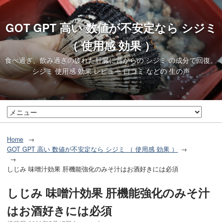
GOT GPT 高い 数値が不安定なら シジミ
（ 使用感 効果 ）
食べ過ぎ、飲み過ぎの疲れた肝臓に昔からの シジミ の成分で回復。
シジミ 使用感 効果 レビュー 口コミ などの 生の声
Home
GOT GPT 高い 数値が不安定なら シジミ （ 使用感 効果 ）
しじみ 味噌汁効果 肝機能強化のみそ汁はお酒好きには必須
しじみ 味噌汁効果 肝機能強化のみそ汁
はお酒好きには必須