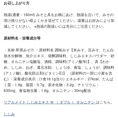
お召し上がり方
熱湯(適量：160ml) みそと具をお椀にあけ、熱湯を注いで、みその
溶け残りがない様よくかき混ぜてください。湯量はお好みにより加
減してください。 ※熱湯の取扱いには充分にご注意ください。
原材料名・栄養成分等
・名称 即席みそ汁 ・原材料名 調味みそ【米みそ、豆みそ、たん白
加水分解物、魚介エキス、発酵調味料、しじみエキスパウダー、砂
糖、オルニチン塩酸塩、酒精、調味料(アミノ酸等)】、具【わか
め、しじみ、ねぎ、還元水飴、しょうゆ、食塩、しょうが、調味料
(アミノ酸)、酸化防止剤(ビタミンE)】、(原材料の一部に小麦を含
む) ・栄養成分表示：(1食18.1g当り) エネルギー：27kcal、たんぱ
く質：1.9g、脂質：0.7g、炭水化物：3.2g、ナトリウム：
630mg、食塩相当量：1.6g、オルニチン：30mg配合
リアルメイト しじみエキス Ｗ （ ダブル ） オルニチン
はこちら。
しじみ