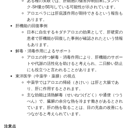
ある種の実験では、肝細胞の傷害抑制効果にタンパ
ク-SH量が関与している可能性が示されています。
アロエベラには肝庇護作用が期待できるという報告も
あります。
肝機能の回復事例
日本に自生するキダチアロエの効果として、肝硬変の
患者で肝機能が回復した事例が確認されたという情報
もあります。
解毒・消毒作用によるサポート
アロエの持つ解毒・消毒作用により、肝機能のサポー
トや代謝の活性化を助けると考えられ、二日酔い防止
にも役立つと言われることがあります。
東洋医学（中薬学・薬膳）の視点
中薬学ではアロエの帰経（きけい）は肝と大腸であ
り、肝に作用するとされます。
主な効能は清熱解毒（せいねつげどく）や通便（つう
べん）で、臓腑の余分な熱を冷ます働きがあるとされ
ています。肝の熱を取ることは、目の充血の改善にも
つながると考えられています。
注意点