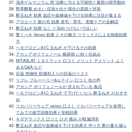
浅井ゲルマニウム 癌 治療に与える可能性と最新の研究動向
野草酵素 めまい 症状が出た場合の原因と対策
酢玉ねぎ 効果 血圧や血糖値を下げる効果に注目が集まる
アロエベラ 髪の毛 効果 発毛・育毛・美髪ケアの全解説
酢玉ねぎ 効果 なし と決めつけないでほしい
驚くべき Venex 効果 とその魅力 リラックスによる快眠効果
大
ヘモグロビンA1C 玉ねぎ が下げるその効果
アカシアポリフェノール 糖尿病 に効く仕組み
MITASLAT ミタスラット 口コミ メリット デメリット よく
あるQ&A など
目薬 危険性 防腐剤入りの目薬のリスク
リフレ ブルーベリー&ルテイン 口コミ 生の声
アカシア ポリフェノールが 含まれている 食品
ヘモグロビンA1C 玉ねぎ で下げたいなら 酢玉ねぎ がおすす
め
リカバリーウェア venex 口コミ リカバリーウェアを使用し
てみての疲労回復効果と安眠効果
キダデラックス 口コミ ひざ 痛み が軽減消失
酢玉ねぎ 血圧や血糖値を下げる効果大 作り方 酢の量を減ら
す方法など