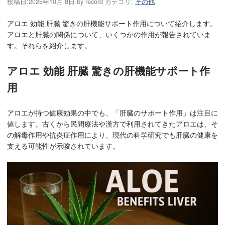
投稿日:
2025年10月 8日
by
record
カテゴリ:
その他
アロエ 効能 肝臓 驚きの肝機能サポート作用について紹介します。
アロエと肝臓の関係について、いくつかの作用が報告されていま
す。それらを紹介します。
アロエ 効能 肝臓 驚きの肝機能サポート作
用
アロエが持つ健康効果の中でも、「肝臓のサポート作用」は注目に
値します。古くから民間療法や漢方で利用されてきたアロエは、そ
の解毒作用や抗炎症作用により、現代の科学研究でも肝臓の健康を
支える可能性が示唆されています。