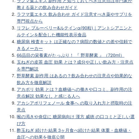
ラフマ葉エキス 副作用 と知っておくべき注意点は専門家が
教える薬との飲み合わせガイド
ラフマ葉エキス 飲み合わせ ガイド注意すべき薬やサプリを
専門視点から
リフレ ブルーベリー&ルテインα(90粒)｜アントシアニンと
ルテインを配合した機能性表示食品
糖尿病 検査キット は正確なの？病院の数値との差や信頼で
きるメーカー
66品目の栄養素がたっぷり！ 『 野草酵素 』（720ml）
玉ねぎの皮茶 血圧 効果 とは？成分や正しい飲み方・注意点
を専門解説
野草酵素 副作用 はあるの？飲み合わせの注意点や効果的な
飲み方を徹底解説
アカポリ 効果 とは？血糖値への働きや口コミ、副作用の注
意点解説 効果なし と感じる人へ
アカシアポリフェノール 食事へ の取り入れ方と摂取時の注
意点
喉の渇きや炎症に 糖尿病向け 漢方 威徳 の口コミと正しい選
び方
酢玉ねぎ 続けた結果 3ヶ月食べ続けた結果 体重・血糖値・
血圧への効果を徹底公開