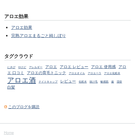
アロエ効果
アロエ効果
完熟アロエまるごと純しぼり
タグクラウド
アロエ
アロエ レビュー
アロエ 使用感
アロ
にきび
やけど
アレルギー
エ 口コミ
アロエの育毛トニック
アロエオイル
アロエベラ
アロエ化粧水
アロエ酒
レビュー
ナイトキャップ
化粧水
抜け毛
敏感肌
歯
湿疹
白髪
このブログを購読
Home