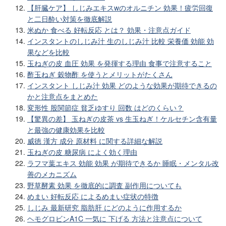
【肝臓ケア】 しじみエキスwのオルニチン 効果！疲労回復
と二日酔い対策を徹底解説
米ぬか 食べる 好転反応 とは？ 効果・注意点ガイド
インスタントのしじみ汁 生のしじみ汁 比較 栄養価 効能 効
果などを比較
玉ねぎの皮 血圧 効果 を発揮する理由 食事で注意すること
酢玉ねぎ 穀物酢 を使うとメリットがたくさん
インスタント しじみ汁 効果 どのような効果が期待できるの
かと注意点をまとめた
変形性 股関節症 貧乏ゆすり 回数 はどのくらい？
【驚異の差】 玉ねぎの皮茶 vs 生玉ねぎ！ケルセチン含有量
と最強の健康効果を比較
威徳 漢方 成分 原材料 に関する詳細な解説
玉ねぎの皮 糖尿病 によく効く理由
ラフマ葉エキス 効能 効果 が期待できるか 睡眠・メンタル改
善のメカニズム
野草酵素 効果 を徹底的に調査 副作用についても
めまい 好転反応 によるめまい症状の特徴
しじみ 最新研究 脂肪肝 にどのように作用するか
ヘモグロビンA1C 一気に 下げる 方法と注意点について