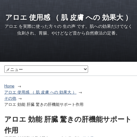
アロエ 使用感 （ 肌 皮膚 への 効果大 ）
アロエ を実際に使った方々の 生の声 です。肌への効果だけでなく
虫刺され、胃腸、やけどなど昔から自然療法の定番。
Home
アロエ 使用感 （ 肌 皮膚 への 効果大 ）
その他
アロエ 効能 肝臓 驚きの肝機能サポート作用
アロエ 効能 肝臓 驚きの肝機能サポート
作用