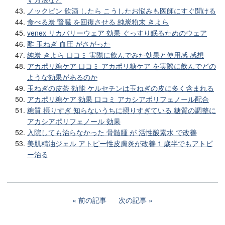
ノックビン 飲酒 したら こうしたお悩みも医師にすぐ聞ける
食べる炭 腎臓 を回復させる 純炭粉末 きよら
venex リカバリーウェア 効果 ぐっすり眠るためのウェア
酢 玉ねぎ 血圧 がさがった
純炭 きよら 口コミ 実際に飲んでみた効果と使用感 感想
アカポリ糖ケア 口コミ アカポリ糖ケア を実際に飲んでどの
ような効果があるのか
玉ねぎの皮茶 効能 ケルセチンは玉ねぎの皮に多く含まれる
アカポリ糖ケア 効果 口コミ アカシアポリフェノール配合
糖質 摂りすぎ 知らないうちに摂りすぎている 糖質の調整に
アカシアポリフェノール 効果
入院しても治らなかった 骨髄腫 が 活性酸素水 で改善
美肌精油ジェル アトピー性皮膚炎が改善 1 歳半でもアトピ
ー治る
前の記事
次の記事