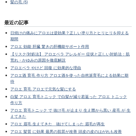
髪の毛 (5)
最近の記事
日焼けの痛みにアロエは逆効果？正しい塗り方とヒリヒリを抑える
期間
アロエ 効能 肝臓 驚きの肝機能サポート作用
【リスク/対処法】 アロエベラ アレルギー 症状と正しい対処法：肌
荒れ・かゆみの原因を徹底解説
アロエベラ やけど 回復 に効果的な理由
アロエ酒 育毛 作り方 アロエ酒を使った自然派育毛による効果に期
待
アロエ 育毛 アロエで元気な髪にする
白髪 アロエ 育毛トニック で白髪が減り若返った アロエ トニック
作り方
アロエ 育毛トニック で 抜け毛 が止まり 生え際から黒い 産毛 が 生
えてきた
アロエ 眉毛 生えてきた 抜けてしまった 眉毛が再生
アロエ 髪質 に効果 最悪の肌質が改善 頭皮の皮のはがれも改善