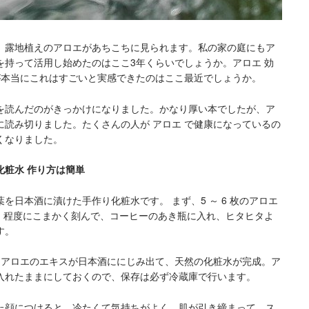
、露地植えのアロエがあちこちに見られます。私の家の庭にもア
を持って活用し始めたのはここ3年くらいでしょうか。アロエ 効
が本当にこれはすごいと実感できたのはここ最近でしょうか。
を読んだのがきっかけになりました。かなり厚い本でしたが、ア
読み切りました。たくさんの人が アロエ で健康になっているの
くなりました。
化粧水 作り方は簡単
を日本酒に漬けた手作り化粧水です。 まず、5 ～ 6 枚のアロエ
m 程度にこまかく刻んで、コーヒーのあき瓶に入れ、ヒタヒタよ
す。
、アロエのエキスが日本酒ににじみ出て、天然の化粧水が完成。ア
入れたままにしておくので、保存は必ず冷蔵庫で行います。
た顔につけると、冷たくて気持ちがよく、肌が引き締まって、ス