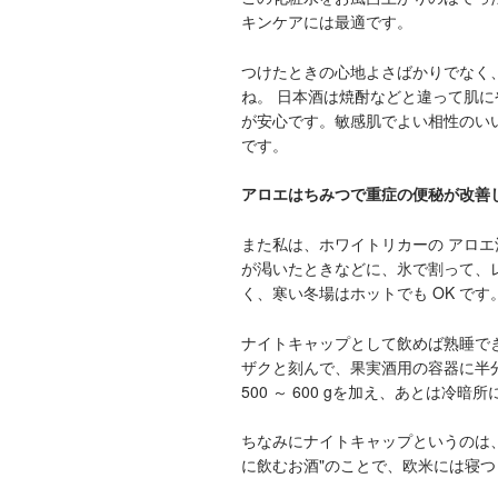
キンケアには最適です。
つけたときの心地よさばかりでなく
ね。 日本酒は焼酎などと違って肌
が安心です。敏感肌でよい相性のい
です。
アロエはちみつで重症の便秘が改善
また私は、ホワイトリカーの アロエ
が渇いたときなどに、氷で割って、
く、寒い冬場はホットでも OK です
ナイトキャップとして飲めば熟睡で
ザクと刻んで、果実酒用の容器に半分
500 ～ 600 gを加え、あとは冷
ちなみにナイトキャップというのは
に飲むお酒"のことで、欧米には寝