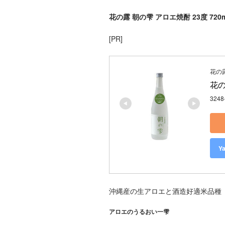
花の露 朝の雫 アロエ焼酎 23度 720m
[PR]
花の
花の
3248
Y
沖縄産の生アロエと酒造好適米品種
アロエのうるおい一雫