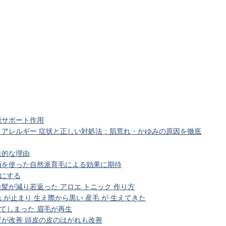
能サポート作用
ラ アレルギー 症状と正しい対処法：肌荒れ・かゆみの原因を徹底
果的な理由
エ酒を使った自然派育毛による効果に期待
髪にする
白髪が減り若返った アロエ トニック 作り方
毛 が止まり 生え際から黒い 産毛 が 生えてきた
けてしまった 眉毛が再生
質が改善 頭皮の皮のはがれも改善