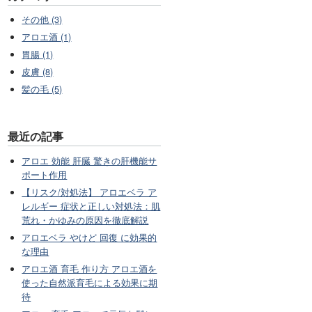
その他 (3)
アロエ酒 (1)
胃腸 (1)
皮膚 (8)
髪の毛 (5)
最近の記事
アロエ 効能 肝臓 驚きの肝機能サ
ポート作用
【リスク/対処法】 アロエベラ ア
レルギー 症状と正しい対処法：肌
荒れ・かゆみの原因を徹底解説
アロエベラ やけど 回復 に効果的
な理由
アロエ酒 育毛 作り方 アロエ酒を
使った自然派育毛による効果に期
待