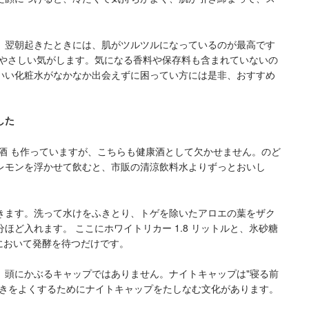
、翌朝起きたときには、肌がツルツルになっているのが最高です
にやさしい気がします。気になる香料や保存料も含まれていないの
いい化粧水がなかなか出会えずに困ってい方には是非、おすすめ
した
酒 も作っていますが、こちらも健康酒として欠かせません。のど
レモンを浮かせて飲むと、市販の清涼飲料水よりずっとおいし
。
きます。洗って水けをふきとり、トゲを除いたアロエの葉をザク
ほど入れます。 ここにホワイトリカー 1.8 リットルと、氷砂糖
暗所において発酵を待つだけです。
、頭にかぶるキャップではありません。ナイトキャップは"寝る前
つきをよくするためにナイトキャップをたしなむ文化があります。