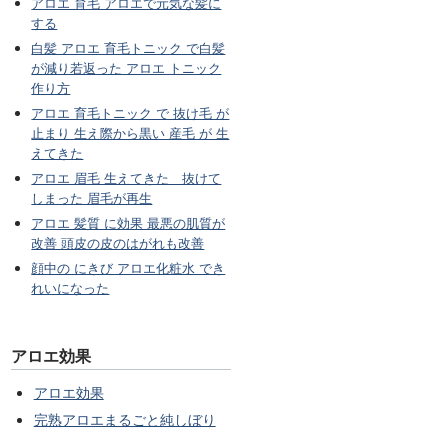
アロエ 育毛 アロエで元気な髪に
する
白髪 アロエ 育毛トニック で白髪
が減り若返った アロエ トニック
作り方
アロエ 育毛トニック で 抜け毛 が
止まり 生え際から黒い 産毛 が 生
えてきた
アロエ 眉毛 生えてきた 抜けて
しまった 眉毛が再生
アロエ 髪質 に効果 最悪の肌質が
改善 頭皮の皮のはがれも改善
顔中の にきび アロエ化粧水 でき
れいになった
アロエ効果
アロエ効果
完熟アロエまるごと純しぼり