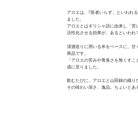
アロエは、｢医者いらず」といわれ
ました。
アロエとはギリシャ語に由来し「苦
活性化させる効果が、あるといわれ
清酒造りに用いる米をベースに、甘
商品です。
「アロエの苦みや青臭さを無くすこ
成に至りました。
飲むたびに、アロエと山田錦の織り
その味わい深さ、逸品。ちょいとあ