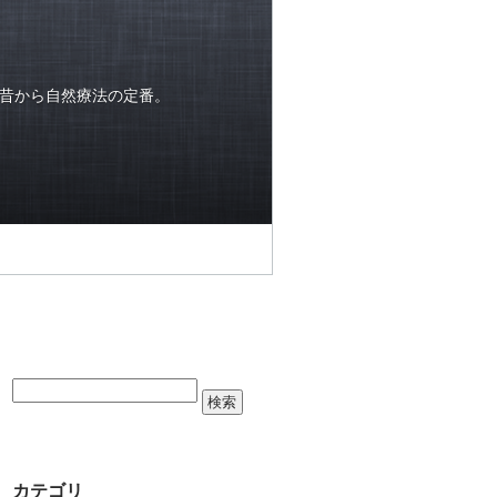
ど昔から自然療法の定番。
カテゴリ