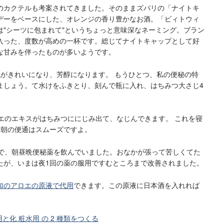
のカクテルも考案されてきました。そのままズバリの「ナイトキ
デーをベースにした、オレンジの香り豊かなお酒。「ビィトウィ
は"シーツに包まれて"というちょっと意味深なネーミング。ブラン
入った、度数が高めの一杯です。総じてナイトキャップとして好
な甘みを伴ったものが多いようです。
色がきれいになり、芳醇になります。 もうひとつ、私の便秘の特
ましょう。て水けをふきとり、刻んで瓶に入れ、はちみつ大さじ4
エのエキスがはちみつににじみ出て、なじんできます。 これを寝
翌朝の便通はスムーズですよ。
症で、朝昼晩便秘薬を飲んでいました。おなかが張って苦しくてた
たが、いまは夜1回の薬の服用ですむところまで改善されました。
加のアロエの原液で代用
できます。この原液に日本酒を入れれば
と化 粧水用 の 2 種類をつくる