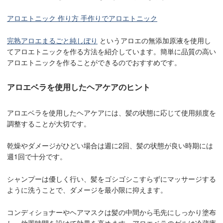
アロエトニック 作り方 手作りでアロエトニック
完熟アロエまるごと純しぼり
というアロエの無添加原液を使用し
てアロエトニックを作る方法を紹介しています。簡単に品質の高い
アロエトニックを作ることができるのでおすすめです。
アロエベラを使用したヘアケアのヒント
アロエベラを使用したヘアケアには、髪の状態に応じて使用頻度を
調整することが大切です。
乾燥やダメージがひどい場合は週に2回、髪の状態が良い時期には
週1回で十分です。
シャンプーは優しく行い、髪をゴシゴシこすらずにマッサージする
ように洗うことで、ダメージを最小限に抑えます。
コンディショナーやヘアマスクは髪の中間から毛先にしっかり塗布
し、放置時間を設けて効果を高めます。アロエベラのゲルは冷蔵庫