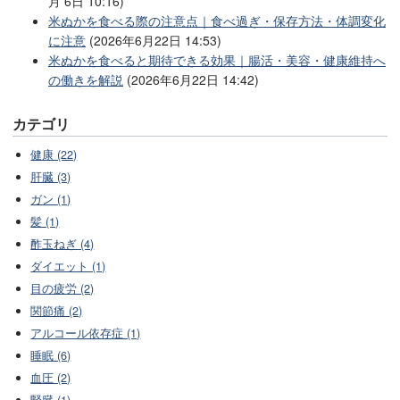
月 6日 10:16)
米ぬかを食べる際の注意点｜食べ過ぎ・保存方法・体調変化
に注意
(2026年6月22日 14:53)
米ぬかを食べると期待できる効果｜腸活・美容・健康維持へ
の働きを解説
(2026年6月22日 14:42)
カテゴリ
健康 (22)
肝臓 (3)
ガン (1)
髪 (1)
酢玉ねぎ (4)
ダイエット (1)
目の疲労 (2)
関節痛 (2)
アルコール依存症 (1)
睡眠 (6)
血圧 (2)