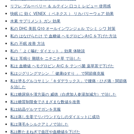
リフレ ブルーベリー ＆ ルテイン 口コミ レビュー 使用感
快眠 に 効く VENEX （ ベネクス ） リカバリーウェア 効果
水素 サプリメント ガン 効果
私の DHC 美肌 Q10 オールインワンジェル でシミ シワ 対策
私の はなびらたけ で 血糖値 ヘモグロビンA1C を下げた方法
私の 不眠 改善 方法
私の「 よく噛む ダイエット 」効果 体験談
私は 耳鳴り 難聴を ニチニチ草 で治した
私は 血糖値 ヘモグロビン A1C を テンペ菌 薬草茶で下げた
私はジグリングマシン 「 健康ゆすり 」 で関節痛克服
私は塗るグルコサミン「キダデラックス」で腰痛・ひざ痛・関節痛
を治した
私は糖尿病を漢方薬の 威徳（白虎加人参湯加減方）で治した
私は糖質制限食でさまざまな数値を改善
私は結晶ゲルマでガンを克服
私は蒸し生姜でリバウンドなしのダイエットに成功
私は薄毛をシルクアミノで治した
私は酢たまねぎで血圧や血糖値を下げた