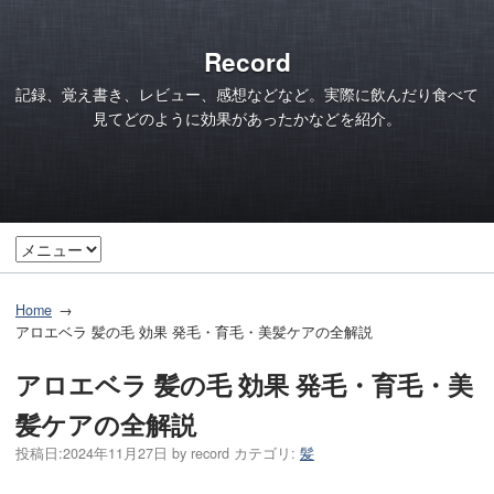
Record
記録、覚え書き、レビュー、感想などなど。実際に飲んだり食べて
見てどのように効果があったかなどを紹介。
Home
アロエベラ 髪の毛 効果 発毛・育毛・美髪ケアの全解説
アロエベラ 髪の毛 効果 発毛・育毛・美
髪ケアの全解説
投稿日:
2024年11月27日
by
record
カテゴリ:
髪