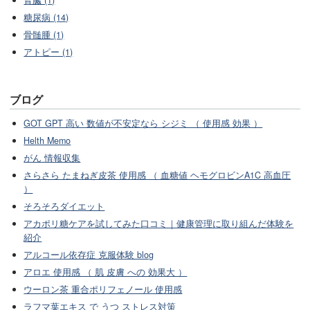
腎臓 (1)
糖尿病 (14)
骨髄腫 (1)
アトピー (1)
ブログ
GOT GPT 高い 数値が不安定なら シジミ （ 使用感 効果 ）
Helth Memo
がん 情報収集
さらさら たまねぎ皮茶 使用感 （ 血糖値 ヘモグロビンA1C 高血圧
）
そろそろダイエット
アカポリ糖ケアを試してみた口コミ｜健康管理に取り組んだ体験を
紹介
アルコール依存症 克服体験 blog
アロエ 使用感 （ 肌 皮膚 への 効果大 ）
ウーロン茶 重合ポリフェノール 使用感
ラフマ葉エキス で うつ ストレス対策