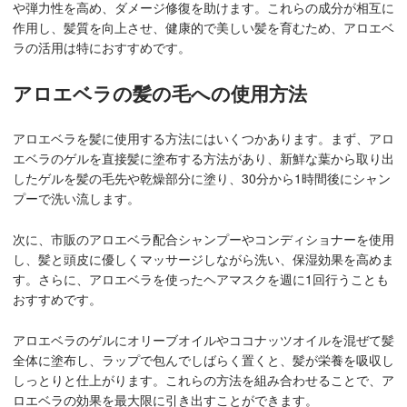
や弾力性を高め、ダメージ修復を助けます。これらの成分が相互に
作用し、髪質を向上させ、健康的で美しい髪を育むため、アロエベ
ラの活用は特におすすめです。
アロエベラの髪の毛への使用方法
アロエベラを髪に使用する方法にはいくつかあります。まず、アロ
エベラのゲルを直接髪に塗布する方法があり、新鮮な葉から取り出
したゲルを髪の毛先や乾燥部分に塗り、30分から1時間後にシャン
プーで洗い流します。
次に、市販のアロエベラ配合シャンプーやコンディショナーを使用
し、髪と頭皮に優しくマッサージしながら洗い、保湿効果を高めま
す。さらに、アロエベラを使ったヘアマスクを週に1回行うことも
おすすめです。
アロエベラのゲルにオリーブオイルやココナッツオイルを混ぜて髪
全体に塗布し、ラップで包んでしばらく置くと、髪が栄養を吸収し
しっとりと仕上がります。これらの方法を組み合わせることで、ア
ロエベラの効果を最大限に引き出すことができます。