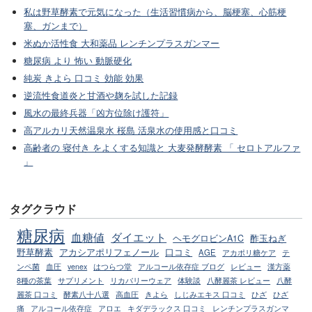
私は野草酵素で元気になった（生活習慣病から、脳梗塞、心筋梗
塞、ガンまで）
米ぬか活性食 大和薬品 レンチンプラスガンマー
糖尿病 より 怖い 動脈硬化
純炭 きよら 口コミ 効能 効果
逆流性食道炎と甘酒や麹を試した記録
風水の最終兵器「凶方位除け護符」
高アルカリ天然温泉水 桜島 活泉水の使用感と口コミ
高齢者の 寝付き をよくする知識と 大麦発酵酵素 「 セロトアルファ
」
タグクラウド
糖尿病
血糖値
ダイエット
ヘモグロビンA1C
酢玉ねぎ
野草酵素
アカシアポリフェノール
口コミ
AGE
アカポリ糖ケア
テ
ンペ菌
血圧
venex
はつらつ堂
アルコール依存症 ブログ
レビュー
漢方薬
8種の茶葉
サプリメント
リカバリーウェア
体験談
八酵麗茶 レビュー
八酵
麗茶 口コミ
酵素八十八選
高血圧
きよら
しじみエキス 口コミ
ひざ
ひざ
痛
アルコール依存症
アロエ
キダデラックス 口コミ
レンチンプラスガンマ