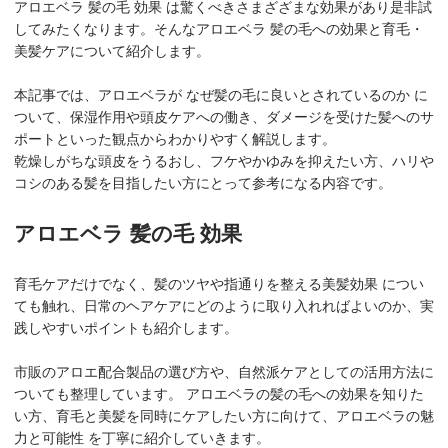
アロエベラ 髪の毛 効果 は驚くべきさまざざまな効果があり是非試
してみたくなります。そんなアロエベラ 髪の毛への効果と育毛・
美髪ケアについて紹介します。
本記事では、アロエベラが なぜ髪の毛に良いとされているのか に
ついて、保湿作用や頭皮ケアへの働き、ダメージを受けた髪へのサ
ポートといった観点からわかりやすく解説します。
乾燥しがちな頭皮をうるおし、フケやかゆみを抑えたい方、ハリや
コシのある髪を目指したい方にとって参考になる内容です。
アロエベラ 髪の毛 効果
育毛ケアだけでなく、髪のツヤや指通りを整える美髪効果 につい
ても触れ、日常のヘアケアにどのように取り入れればよいのか、実
践しやすいポイントも紹介します。
市販のアロエ配合製品の選び方や、自然派ケアとしての活用方法に
ついても整理しています。 アロエベラの髪の毛への効果を知りた
い方、育毛と美髪を同時にケアしたい方に向けて、アロエベラの魅
力と可能性 を丁寧に紹介していきます。