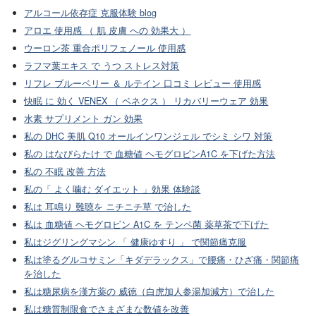
アルコール依存症 克服体験 blog
アロエ 使用感 （ 肌 皮膚 への 効果大 ）
ウーロン茶 重合ポリフェノール 使用感
ラフマ葉エキス で うつ ストレス対策
リフレ ブルーベリー ＆ ルテイン 口コミ レビュー 使用感
快眠 に 効く VENEX （ ベネクス ） リカバリーウェア 効果
水素 サプリメント ガン 効果
私の DHC 美肌 Q10 オールインワンジェル でシミ シワ 対策
私の はなびらたけ で 血糖値 ヘモグロビンA1C を下げた方法
私の 不眠 改善 方法
私の「 よく噛む ダイエット 」効果 体験談
私は 耳鳴り 難聴を ニチニチ草 で治した
私は 血糖値 ヘモグロビン A1C を テンペ菌 薬草茶で下げた
私はジグリングマシン 「 健康ゆすり 」 で関節痛克服
私は塗るグルコサミン「キダデラックス」で腰痛・ひざ痛・関節痛
を治した
私は糖尿病を漢方薬の 威徳（白虎加人参湯加減方）で治した
私は糖質制限食でさまざまな数値を改善