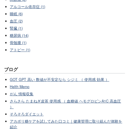
アルコール依存症 (1)
睡眠 (6)
血圧 (2)
腎臓 (1)
糖尿病 (14)
骨髄腫 (1)
アトピー (1)
ブログ
GOT GPT 高い 数値が不安定なら シジミ （ 使用感 効果 ）
Helth Memo
がん 情報収集
さらさら たまねぎ皮茶 使用感 （ 血糖値 ヘモグロビンA1C 高血圧
）
そろそろダイエット
アカポリ糖ケアを試してみた口コミ｜健康管理に取り組んだ体験を
紹介