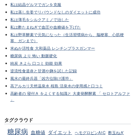
私は結晶ゲルマでガンを克服
私は蒸し生姜でリバウンドなしのダイエットに成功
私は薄毛をシルクアミノで治した
私は酢たまねぎで血圧や血糖値を下げた
私は野草酵素で元気になった（生活習慣病から、脳梗塞、心筋梗
塞、ガンまで）
米ぬか活性食 大和薬品 レンチンプラスガンマー
糖尿病 より 怖い 動脈硬化
純炭 きよら 口コミ 効能 効果
逆流性食道炎と甘酒や麹を試した記録
風水の最終兵器「凶方位除け護符」
高アルカリ天然温泉水 桜島 活泉水の使用感と口コミ
高齢者の 寝付き をよくする知識と 大麦発酵酵素 「 セロトアルファ
」
タグクラウド
糖尿病
血糖値
ダイエット
ヘモグロビンA1C
酢玉ねぎ