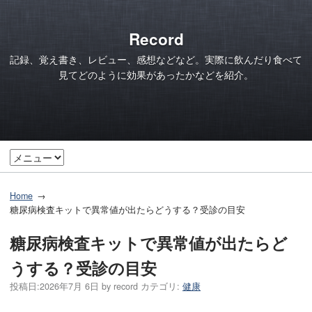
Record
記録、覚え書き、レビュー、感想などなど。実際に飲んだり食べて
見てどのように効果があったかなどを紹介。
Home
糖尿病検査キットで異常値が出たらどうする？受診の目安
糖尿病検査キットで異常値が出たらど
うする？受診の目安
投稿日:
2026年7月 6日
by
record
カテゴリ:
健康