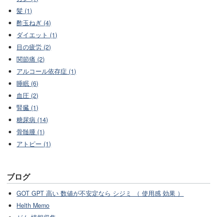
髪 (1)
酢玉ねぎ (4)
ダイエット (1)
目の疲労 (2)
関節痛 (2)
アルコール依存症 (1)
睡眠 (6)
血圧 (2)
腎臓 (1)
糖尿病 (14)
骨髄腫 (1)
アトピー (1)
ブログ
GOT GPT 高い 数値が不安定なら シジミ （ 使用感 効果 ）
Helth Memo