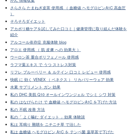
がん 情報収集
さらさら たまねぎ皮茶 使用感 （ 血糖値 ヘモグロビンA1C 高血圧
）
そろそろダイエット
アカポリ糖ケアを試してみた口コミ｜健康管理に取り組んだ体験を
紹介
アルコール依存症 克服体験 blog
アロエ 使用感 （ 肌 皮膚 への 効果大 ）
ウーロン茶 重合ポリフェノール 使用感
ラフマ葉エキス で うつ ストレス対策
リフレ ブルーベリー ＆ ルテイン 口コミ レビュー 使用感
快眠 に 効く VENEX （ ベネクス ） リカバリーウェア 効果
水素 サプリメント ガン 効果
私の DHC 美肌 Q10 オールインワンジェル でシミ シワ 対策
私の はなびらたけ で 血糖値 ヘモグロビンA1C を下げた方法
私の 不眠 改善 方法
私の「 よく噛む ダイエット 」効果 体験談
私は 耳鳴り 難聴を ニチニチ草 で治した
私は 血糖値 ヘモグロビン A1C を テンペ菌 薬草茶で下げた