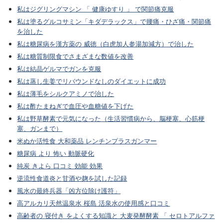
私はジグリングマシン 「 健康ゆすり 」 で関節痛克服
私は塗るグルコサミン「キダデラックス」で腰痛・ひざ痛・関節痛
を治した
私は糖尿病を漢方薬の 威徳（白虎加人参湯加減方）で治した
私は糖質制限食でさまざまな数値を改善
私は結晶ゲルマでガンを克服
私は蒸し生姜でリバウンドなしのダイエットに成功
私は薄毛をシルクアミノで治した
私は酢たまねぎで血圧や血糖値を下げた
私は野草酵素で元気になった（生活習慣病から、脳梗塞、心筋梗
塞、ガンまで）
米ぬか活性食 大和薬品 レンチンプラスガンマー
糖尿病 より 怖い 動脈硬化
純炭 きよら 口コミ 効能 効果
逆流性食道炎と甘酒や麹を試した記録
風水の最終兵器「凶方位除け護符」
高アルカリ天然温泉水 桜島 活泉水の使用感と口コミ
高齢者の 寝付き をよくする知識と 大麦発酵酵素 「 セロトアルファ