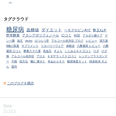
」
タグクラウド
糖尿病
血糖値
ダイエット
ヘモグロビンA1C
酢玉ねぎ
野草酵素
アカシアポリフェノール
口コミ
AGE
アカポリ糖ケア
テ
ンペ菌
血圧
venex
はつらつ堂
アルコール依存症 ブログ
レビュー
漢方薬
8種の茶葉
サプリメント
リカバリーウェア
体験談
八酵麗茶 レビュー
八酵
麗茶 口コミ
酵素八十八選
高血圧
きよら
しじみエキス 口コミ
ひざ
ひざ
痛
アルコール依存症
アロエ
キダデラックス 口コミ
レンチンプラスガンマ
ー
不眠
凶方位
噛む 痩せた
米ぬかエキス
糖尿検査キット
純炭粉末 きよ
ら
護符
このブログを購読
Home
アバウト