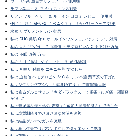
ウーロン茶 重合ポリフェノール 使用感
ラフマ葉エキス で うつ ストレス対策
リフレ ブルーベリー ＆ ルテイン 口コミ レビュー 使用感
快眠 に 効く VENEX （ ベネクス ） リカバリーウェア 効果
水素 サプリメント ガン 効果
私の DHC 美肌 Q10 オールインワンジェル でシミ シワ 対策
私の はなびらたけ で 血糖値 ヘモグロビンA1C を下げた方法
私の 不眠 改善 方法
私の「 よく噛む ダイエット 」効果 体験談
私は 耳鳴り 難聴を ニチニチ草 で治した
私は 血糖値 ヘモグロビン A1C を テンペ菌 薬草茶で下げた
私はジグリングマシン 「 健康ゆすり 」 で関節痛克服
私は塗るグルコサミン「キダデラックス」で腰痛・ひざ痛・関節痛
を治した
私は糖尿病を漢方薬の 威徳（白虎加人参湯加減方）で治した
私は糖質制限食でさまざまな数値を改善
私は結晶ゲルマでガンを克服
私は蒸し生姜でリバウンドなしのダイエットに成功