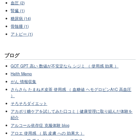
血圧 (2)
腎臓 (1)
糖尿病 (14)
骨髄腫 (1)
アトピー (1)
ブログ
GOT GPT 高い 数値が不安定なら シジミ （ 使用感 効果 ）
Helth Memo
がん 情報収集
さらさら たまねぎ皮茶 使用感 （ 血糖値 ヘモグロビンA1C 高血圧
）
そろそろダイエット
アカポリ糖ケアを試してみた口コミ｜健康管理に取り組んだ体験を
紹介
アルコール依存症 克服体験 blog
アロエ 使用感 （ 肌 皮膚 への 効果大 ）