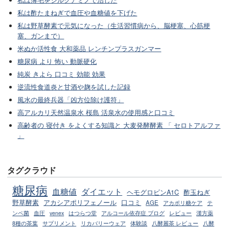
私は薄毛をシルクアミノで治した
私は酢たまねぎで血圧や血糖値を下げた
私は野草酵素で元気になった（生活習慣病から、脳梗塞、心筋梗
塞、ガンまで）
米ぬか活性食 大和薬品 レンチンプラスガンマー
糖尿病 より 怖い 動脈硬化
純炭 きよら 口コミ 効能 効果
逆流性食道炎と甘酒や麹を試した記録
風水の最終兵器「凶方位除け護符」
高アルカリ天然温泉水 桜島 活泉水の使用感と口コミ
高齢者の 寝付き をよくする知識と 大麦発酵酵素 「 セロトアルファ
」
タグクラウド
糖尿病
血糖値
ダイエット
ヘモグロビンA1C
酢玉ねぎ
野草酵素
アカシアポリフェノール
口コミ
AGE
アカポリ糖ケア
テ
ンペ菌
血圧
venex
はつらつ堂
アルコール依存症 ブログ
レビュー
漢方薬
8種の茶葉
サプリメント
リカバリーウェア
体験談
八酵麗茶 レビュー
八酵