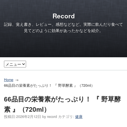
Record
記録、覚え書き、レビュー、感想などなど。実際に飲んだり食べて
見てどのように効果があったかなどを紹介。
Home
66品目の栄養素がたっぷり！ 『 野草酵素 』（720ml）
66品目の栄養素がたっぷり！ 『 野草酵
素 』（720ml）
投稿日:
2026年2月12日
by
record
カテゴリ:
健康