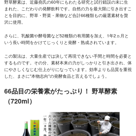
野草酵素は、近藤堯氏の60年にもわたる研究と試行錯誤の末に生
まれた、こだわりの発酵飲料です。自然の力を最大限に引き出すこ
とを目的に、野草・野菜・果物など合計66種類もの厳選素材を贅
沢に使用。
さらに、乳酸菌や酵母菌など52種類の有用菌を加え、1年2ヵ月と
いう長い時間をかけてじっくりと発酵・熟成されています。
この製法は、大量生産では決して再現できない手間と時間を必要と
するものです。その分、素材本来の力がしっかりと引き出され、体
にやさしくなじむ仕上がりになっています。効率よりも品質を重視
した、まさに"本物志向"の発酵食品と言えるでしょう。
66品目の栄養素がたっぷり！ 野草酵素
（720ml）