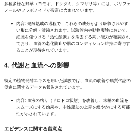
多種多様な野草（ヨモギ、ドクダミ、クマザサ等）には、ポリフェ
ノールやフラボノイドが豊富に含まれています。
内容: 発酵熟成の過程で、これらの成分がより吸収されやす
い形に分解・濃縮されます。試験管内や動物実験において、
細胞を傷つける「活性酸素」を消去する高い能力が確認され
ており、血管の老化防止や肌のコンディション維持に寄与す
ることが期待されています。
4. 代謝と血流への影響
特定の植物発酵エキスを用いた試験では、血流の改善や脂質代謝の
促進に関するデータも報告されています。
内容: 血液の粘り（ドロドロ状態）を改善し、末梢の血流を
スムーズにする効果や、中性脂肪の上昇を緩やかにする可能
性が示されています。
エビデンスに関する留意点