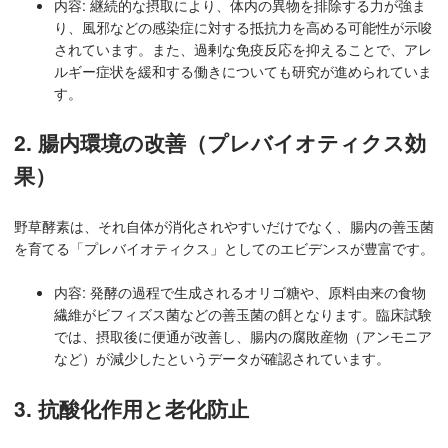
内容: 継続的な摂取により、体内の異物を排除する力が強ま
り、風邪などの感染症に対する抵抗力を高める可能性が示唆
されています。また、過剰な免疫反応を抑えることで、アレ
ルギー症状を緩和する働きについても研究が進められていま
す。
2. 腸内環境の改善（プレバイオティクス効
果）
野草酵素は、それ自体が消化されやすいだけでなく、腸内の善玉菌
を育てる「プレバイオティクス」としてのエビデンスが豊富です。
内容: 発酵の過程で生成されるオリゴ糖や、原料由来の食物
繊維がビフィズス菌などの善玉菌の餌となります。臨床試験
では、摂取後に便通が改善し、腸内の腐敗産物（アンモニア
など）が減少したというデータが確認されています。
3. 抗酸化作用と老化防止