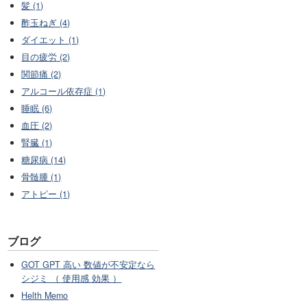
髪 (1)
酢玉ねぎ (4)
ダイエット (1)
目の疲労 (2)
関節痛 (2)
アルコール依存症 (1)
睡眠 (6)
血圧 (2)
腎臓 (1)
糖尿病 (14)
骨髄腫 (1)
アトピー (1)
ブログ
GOT GPT 高い 数値が不安定なら
シジミ （ 使用感 効果 ）
Helth Memo