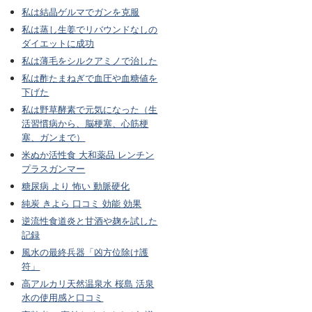
私は結晶ゲルマでガンを克服
私は蒸し生姜でリバウンドなしの
ダイエットに成功
私は薄毛をシルクアミノで治した
私は酢たまねぎで血圧や血糖値を
下げた
私は野草酵素で元気になった（生
活習慣病から、脳梗塞、心筋梗
塞、ガンまで）
米ぬか活性食 大和薬品 レンチン
プラスガンマー
糖尿病 より 怖い 動脈硬化
純炭 きよら 口コミ 効能 効果
逆流性食道炎と甘酒や麹を試した
記録
風水の最終兵器「凶方位除け護
符」
高アルカリ天然温泉水 桜島 活泉
水の使用感と口コミ