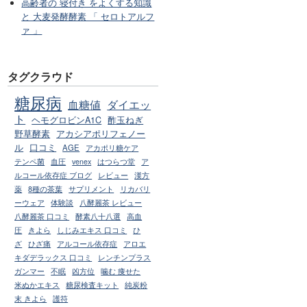
高齢者の 寝付き をよくする知識
と 大麦発酵酵素 「 セロトアルフ
ァ 」
タグクラウド
糖尿病
血糖値
ダイエッ
ト
ヘモグロビンA1C
酢玉ねぎ
野草酵素
アカシアポリフェノー
ル
口コミ
AGE
アカポリ糖ケア
テンペ菌
血圧
venex
はつらつ堂
ア
ルコール依存症 ブログ
レビュー
漢方
薬
8種の茶葉
サプリメント
リカバリ
ーウェア
体験談
八酵麗茶 レビュー
八酵麗茶 口コミ
酵素八十八選
高血
圧
きよら
しじみエキス 口コミ
ひ
ざ
ひざ痛
アルコール依存症
アロエ
キダデラックス 口コミ
レンチンプラス
ガンマー
不眠
凶方位
噛む 痩せた
米ぬかエキス
糖尿検査キット
純炭粉
末 きよら
護符