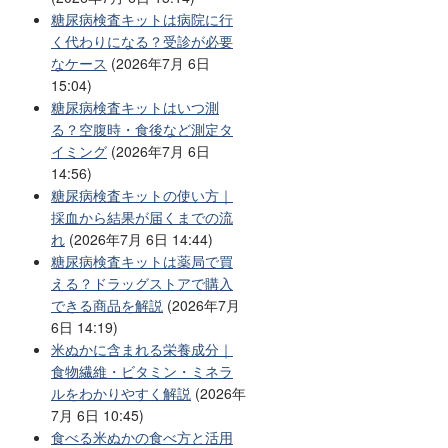
糖尿病検査キットは病院に行
く代わりになる？受診が必要
なケース
(2026年7月 6日
15:04)
糖尿病検査キットはいつ測
る？空腹時・食後など測定タ
イミング
(2026年7月 6日
14:56)
糖尿病検査キットの使い方｜
採血から結果が届くまでの流
れ
(2026年7月 6日 14:44)
糖尿病検査キットは薬局で買
える？ドラッグストアで購入
できる商品を解説
(2026年7月
6日 14:19)
米ぬかに含まれる栄養成分｜
食物繊維・ビタミン・ミネラ
ルをわかりやすく解説
(2026年
7月 6日 10:45)
食べる米ぬかの食べ方と活用