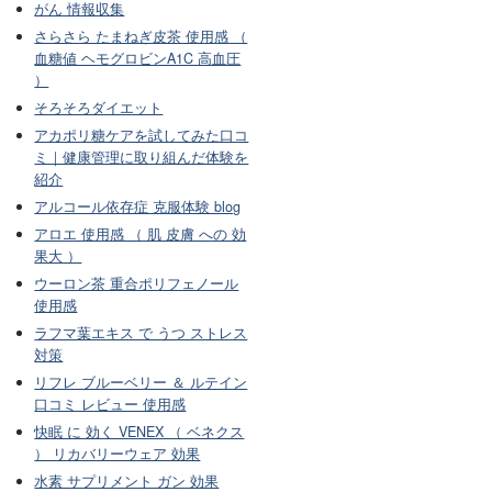
がん 情報収集
さらさら たまねぎ皮茶 使用感 （
血糖値 ヘモグロビンA1C 高血圧
）
そろそろダイエット
アカポリ糖ケアを試してみた口コ
ミ｜健康管理に取り組んだ体験を
紹介
アルコール依存症 克服体験 blog
アロエ 使用感 （ 肌 皮膚 への 効
果大 ）
ウーロン茶 重合ポリフェノール
使用感
ラフマ葉エキス で うつ ストレス
対策
リフレ ブルーベリー ＆ ルテイン
口コミ レビュー 使用感
快眠 に 効く VENEX （ ベネクス
） リカバリーウェア 効果
水素 サプリメント ガン 効果