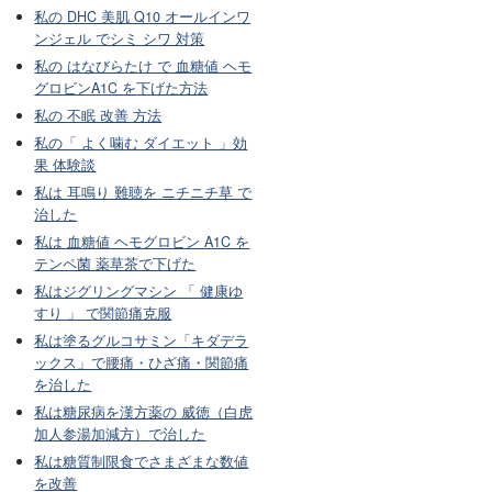
私の DHC 美肌 Q10 オールインワ
ンジェル でシミ シワ 対策
私の はなびらたけ で 血糖値 ヘモ
グロビンA1C を下げた方法
私の 不眠 改善 方法
私の「 よく噛む ダイエット 」効
果 体験談
私は 耳鳴り 難聴を ニチニチ草 で
治した
私は 血糖値 ヘモグロビン A1C を
テンペ菌 薬草茶で下げた
私はジグリングマシン 「 健康ゆ
すり 」 で関節痛克服
私は塗るグルコサミン「キダデラ
ックス」で腰痛・ひざ痛・関節痛
を治した
私は糖尿病を漢方薬の 威徳（白虎
加人参湯加減方）で治した
私は糖質制限食でさまざまな数値
を改善