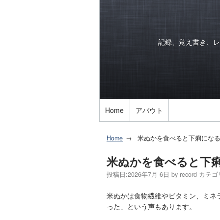
記録、覚え書き、レ
Home
アバウト
Home
米ぬかを食べると下痢にな
米ぬかを食べると下
投稿日:
2026年7月 6日
by
record
カテゴ
米ぬかは食物繊維やビタミン、ミネ
った」という声もあります。