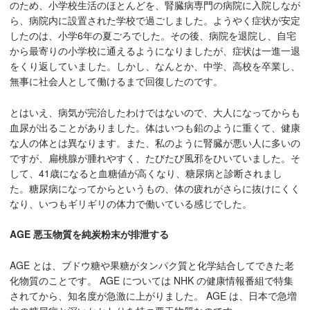
のため、小学校生活のほとんどを、腎臓病専門の病院に入院しなが
ら、病院内に設置された学校で過ごしました。ようやく症状が安定
したのは、小学6年の夏ごろでした。その後、
病院を退院し、自宅
から最寄りの小学校に通えるようになりましたが、症状は一進一退
をくり返していました。しかし、なんとか、中学、高校を卒業し、
無事に社会人として働けるまで回復したのです。
とはいえ、病気が完治したわけではないので、大人になってからも
血尿が出ることがありました。体はいつも鉛のように重くて、健康
な人の体とは異なります。また、私のように腎臓が悪い人に多いの
ですが、扁桃腺が腫れやすく、たびたび風邪をひいていました。そ
して、41歳になると血糖値が高くなり、糖尿病と診断されまし
た。糖尿病になってからというもの、体の疲れがさらに抜けにくく
なり、いつもギリギリの体力で働いている感じでした。
AGE 悪玉物質を純炭粉末が排泄する
AGE とは、ブドウ糖や果糖がタンパク質と化学結合してできた老
化物質のことです。 AGE については NHK の健康情報番組で特集
されてから、知名度が急激に上がりました。 AGE は、日本で急増