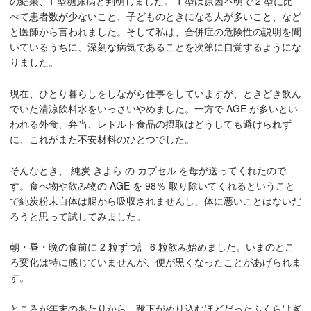
の結果、1 型糖尿病と判明しました。 1 型は原因不明で 2 型に比
べて患者数が少ないこと、子どものときになる人が多いこと、など
と医師から言われました。そして私は、合併症の危険性の説明を聞
いているうちに、深刻な病気であることを次第に自覚するようにな
りました。
現在、ひとり暮らしをしながら仕事をしていますが、ときどき飲ん
でいた清涼飲料水をいっさいやめました。一方で AGE が多いとい
われる外食、弁当、レトルト食品の摂取はどうしても避けられず
に、これがまた不安材料のひとつでした。
そんなとき、 純炭 きよら の カプセル を母が送ってくれたので
す。食べ物や飲み物の AGE を 98％ 取り除いてくれるということ
で純炭粉末自体は腸から吸収されませんし、体に悪いことはないだ
ろうと思って試してみました。
朝・昼・晩の食前に 2 粒ずつ計 6 粒飲み始めました。いまのとこ
ろ変化は特に感じていませんが、便が黒くなったことがあげられま
す。
ところが年末のあたりから、靴下がめり込むほどだったふくらはぎ