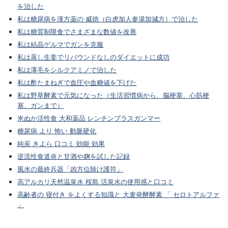
を治した
私は糖尿病を漢方薬の 威徳（白虎加人参湯加減方）で治した
私は糖質制限食でさまざまな数値を改善
私は結晶ゲルマでガンを克服
私は蒸し生姜でリバウンドなしのダイエットに成功
私は薄毛をシルクアミノで治した
私は酢たまねぎで血圧や血糖値を下げた
私は野草酵素で元気になった（生活習慣病から、脳梗塞、心筋梗
塞、ガンまで）
米ぬか活性食 大和薬品 レンチンプラスガンマー
糖尿病 より 怖い 動脈硬化
純炭 きよら 口コミ 効能 効果
逆流性食道炎と甘酒や麹を試した記録
風水の最終兵器「凶方位除け護符」
高アルカリ天然温泉水 桜島 活泉水の使用感と口コミ
高齢者の 寝付き をよくする知識と 大麦発酵酵素 「 セロトアルファ
」