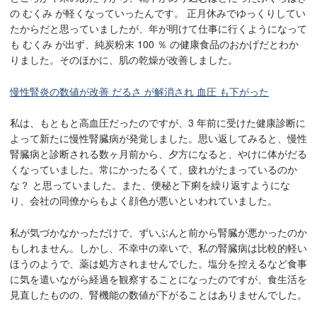
の むくみ が軽くなっていったんです。 正月休みでゆっくりしてい
たからだと思っていましたが、年が明けて仕事に行くようになって
も むくみ が出ず、純炭粉末 100 ％ の健康食品のおかげだとわか
りました。そのほかに、肌の乾燥が改善しました。
慢性腎炎の数値が改善 だるさ が解消され 血圧 も下がった
私は、もともと高血圧だったのですが、3 年前に受けた健康診断に
よって新たに慢性腎臓病が発覚しました。思い返してみると、慢性
腎臓病と診断される数ヶ月前から、夕方になると、やけに体がだる
くなっていました。常にかったるくて、疲れがたまっているのか
な？ と思っていました。また、便秘と下痢を繰り返すようにな
り、会社の同僚からもよく顔色が悪いといわれていました。
私が気づかなかっただけで、ずいぶんと前から腎臓が悪かったのか
もしれません。しかし、
不幸中の幸いで、私の腎臓病は比較的軽い
ほうのようで、薬は処方されませんでした。
塩分を控えるなど食事
に気を遣いながら経過を観察することになったのですが、食生活を
見直したものの、腎機能の数値が下がることはありませんでした。