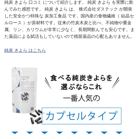
純炭 きよら 口コミ について紹介します。 純炭 きよら を実際に飲
んでみた感想です。 純炭 きよら は、 株式会社ダステック が開発
した安全かつ特殊な 炭加工食品 です。国内産の食物繊維（ 結晶セ
ルロース ）が原材料です。従来の竹炭木炭と比べ、不純物や重金
属、リン、カリウムが非常に少なく、長期間飲んでも安心です。ま
た薬品による賦活もしていないので残留薬品の心配もありません。
純炭 きよら はこちら