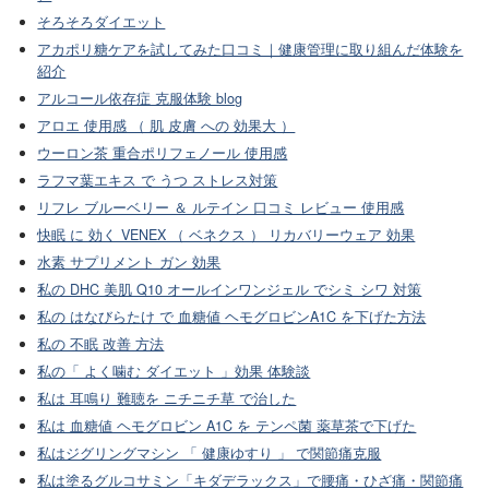
そろそろダイエット
アカポリ糖ケアを試してみた口コミ｜健康管理に取り組んだ体験を
紹介
アルコール依存症 克服体験 blog
アロエ 使用感 （ 肌 皮膚 への 効果大 ）
ウーロン茶 重合ポリフェノール 使用感
ラフマ葉エキス で うつ ストレス対策
リフレ ブルーベリー ＆ ルテイン 口コミ レビュー 使用感
快眠 に 効く VENEX （ ベネクス ） リカバリーウェア 効果
水素 サプリメント ガン 効果
私の DHC 美肌 Q10 オールインワンジェル でシミ シワ 対策
私の はなびらたけ で 血糖値 ヘモグロビンA1C を下げた方法
私の 不眠 改善 方法
私の「 よく噛む ダイエット 」効果 体験談
私は 耳鳴り 難聴を ニチニチ草 で治した
私は 血糖値 ヘモグロビン A1C を テンペ菌 薬草茶で下げた
私はジグリングマシン 「 健康ゆすり 」 で関節痛克服
私は塗るグルコサミン「キダデラックス」で腰痛・ひざ痛・関節痛