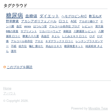
タグクラウド
糖尿病
血糖値
ダイエット
ヘモグロビンA1C
酢玉ねぎ
野草酵素
アカシアポリフェノール
口コミ
AGE
アカポリ糖ケア
テ
ンペ菌
血圧
venex
はつらつ堂
アルコール依存症 ブログ
レビュー
漢方薬
8種の茶葉
サプリメント
リカバリーウェア
体験談
八酵麗茶 レビュー
八酵
麗茶 口コミ
酵素八十八選
高血圧
きよら
しじみエキス 口コミ
ひざ
ひざ
痛
アルコール依存症
アロエ
キダデラックス 口コミ
レンチンプラスガンマ
ー
不眠
凶方位
噛む 痩せた
米ぬかエキス
糖尿検査キット
純炭粉末 きよ
ら
護符
このブログを購読
Home
アバウト
© Copyright 2026.
Powered by
Movable Type