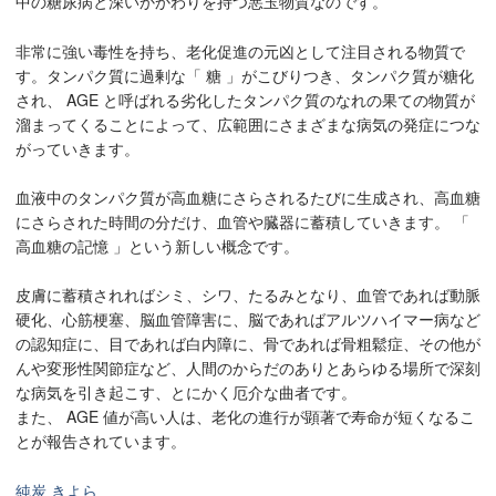
中の糖尿病と深いかかわりを持つ悪玉物質なのです。
非常に強い毒性を持ち、老化促進の元凶として注目される物質で
す。タンパク質に過剰な「 糖 」がこびりつき、タンパク質が糖化
され、 AGE と呼ばれる劣化したタンパク質のなれの果ての物質が
溜まってくることによって、広範囲にさまざまな病気の発症につな
がっていきます。
血液中のタンパク質が高血糖にさらされるたびに生成され、高血糖
にさらされた時間の分だけ、血管や臓器に蓄積していきます。 「
高血糖の記憶 」という新しい概念です。
皮膚に蓄積されればシミ、シワ、たるみとなり、血管であれば動脈
硬化、心筋梗塞、脳血管障害に、脳であればアルツハイマー病など
の認知症に、目であれば白内障に、骨であれば骨粗鬆症、その他が
んや変形性関節症など、人間のからだのありとあらゆる場所で深刻
な病気を引き起こす、とにかく厄介な曲者です。
また、 AGE 値が高い人は、老化の進行が顕著で寿命が短くなるこ
とが報告されています。
純炭 きよら