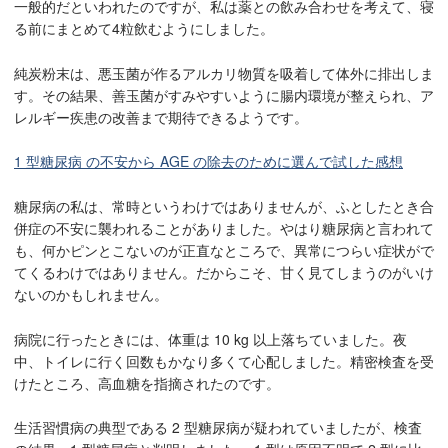
一般的だといわれたのですが、私は薬との飲み合わせを考えて、寝
る前にまとめて4粒飲むようにしました。
純炭粉末は、悪玉菌が作るアルカリ物質を吸着して体外に排出しま
す。その結果、善玉菌がすみやすいように腸内環境が整えられ、ア
レルギー疾患の改善まで期待できるようです。
1 型糖尿病 の不安から AGE の除去のために選んで試した感想
糖尿病の私は、常時というわけではありませんが、ふとしたとき合
併症の不安に襲われることがありました。やはり糖尿病と言われて
も、何かピンとこないのが正直なところで、異常につらい症状がで
てくるわけではありません。だからこそ、甘く見てしまうのがいけ
ないのかもしれません。
病院に行ったときには、体重は 10 kg 以上落ちていました。夜
中、トイレに行く回数もかなり多くて心配しました。精密検査を受
けたところ、高血糖を指摘されたのです。
生活習慣病の典型である 2 型糖尿病が疑われていましたが、検査