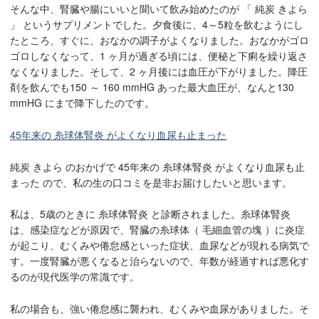
そんな中、腎臓や腸にいいと聞いて飲み始めたのが 「 純炭 きよら
」 というサプリメントでした。夕食後に、4～5粒を飲むようにし
たところ、すぐに、おなかの調子がよくなりました。おなかがゴロ
ゴロしなくなって、1 ヶ月が過ぎる頃には、便秘と下痢を繰り返さ
なくなりました。そして、2 ヶ月後には血圧が下がりました。降圧
剤を飲んでも150 ～ 160 mmHG あった最大血圧が、なんと130
mmHG にまで降下したのです。
45年来の 糸球体腎炎 がよくなり血尿も止まった
純炭 きよら のおかげで 45年来の 糸球体腎炎 がよくなり血尿も止
まった ので、私の生の口コミを是非お届けしたいと思います。
私は、5歳のときに 糸球体腎炎 と診断されました。糸球体腎炎
は、感染症などが原因で、腎臓の糸球体（ 毛細血管の塊 ）に炎症
が起こり、むくみや倦怠感といった症状、血尿などが現れる病気で
す。一度腎臓が悪くなると治らないので、年数が経過すれば悪化す
るのが現代医学の常識です。
私の場合も、強い倦怠感に襲われ、むくみや血尿がありました。そ