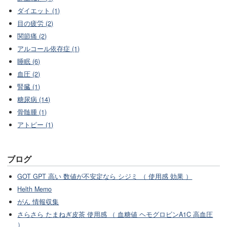
ダイエット (1)
目の疲労 (2)
関節痛 (2)
アルコール依存症 (1)
睡眠 (6)
血圧 (2)
腎臓 (1)
糖尿病 (14)
骨髄腫 (1)
アトピー (1)
ブログ
GOT GPT 高い 数値が不安定なら シジミ （ 使用感 効果 ）
Helth Memo
がん 情報収集
さらさら たまねぎ皮茶 使用感 （ 血糖値 ヘモグロビンA1C 高血圧
）