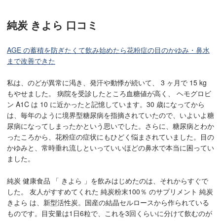
純炭 きよら 口コミ
AGE の蓄積を防ぎたくて飲み始めたら花粉症の目のかゆみ・鼻水
まで改善できた
私は、のどが異常に渇き、発汗や動悸が続いて、 3 ヶ月で 15 kg
もやせました。 病院を受診したところ血糖値が高く、 ヘモグロビ
ン A1C は 10 に近かったと記憶しています。30 歳になってから
は、毎年のように境界型糖尿病を指摘されていたので、いよいよ糖
尿病になってしまったかという思いでした。さらに、糖尿病とわか
ったころから、花粉症の症状にもひどく悩まされていました。目の
かゆみと、常時垂れ流しといっていいほどの鼻水で本当に困ってい
ました。
純炭 健康食品 「 きよら 」を飲みはじめたのは、それからすぐで
した。 友人がすすめてくれた 純炭粉末100％ のサプリメント 純炭
きよら は、新型活性炭。国産の結晶セルロースから作られている
ものです。目安量は1日6粒で、これを3回くらいに分けて飲むのが